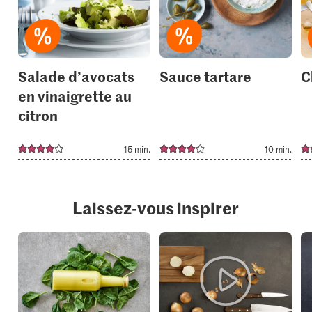
to
to
your
your
collections.
collection
Salade d’avocats
Sauce tartare
C
en vinaigrette au
citron
15 min.
10 min.
Laissez-vous inspirer