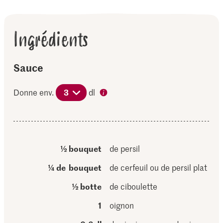
Ingrédients
Sauce
Donne env.
3
dl
½ bouquet
de persil
¼ de bouquet
de cerfeuil ou de persil plat
½ botte
de ciboulette
1
oignon