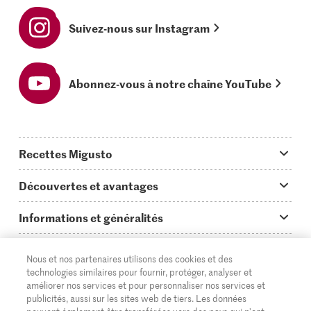
Suivez-nous sur Instagram
Abonnez-vous à notre chaîne YouTube
Recettes Migusto
App Migusto
Découvertes et avantages
Idées de menus
Trucs & astuces
Informations et généralités
Plats principaux
On en parle...
Questions concernant Migusto
Découvrir
Nous et nos partenaires utilisons des cookies et des
Simple & vite prêt
Tutoriels
Cuisiner avec Migusto
technologies similaires pour fournir, protéger, analyser et
Supermarché
améliorer nos services et pour personnaliser nos services et
Apéritif
FR
Glossaire des ingrédients
DE
IT
publicités, aussi sur les sites web de tiers. Les données
Service clientèle & contact
Migros Online