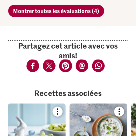
Montrer toutes les évaluations (4)
Partagez cet article avec vos
amis!
Recettes associées
Bookmark
Bookmar
recipe
recipe
or
or
add
add
it
it