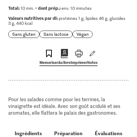
Total:
dont prép.:
10 min. •
env. 10 minutes
Valeurs nutritives par dl:
protéines 1 g, lipides 46 g, glucides
3 g, 440 kcal
Sans gluten
Sans lactose
Végan
Memoriser
Au livre
Imprimer
Notes
Pour les salades comme pour les terrines, la
vinaigrette est idéale. Avec son goût acidulé et ses
aromates, elle flattera le palais des gastronomes.
Ingrédients
Préparation
Évaluations