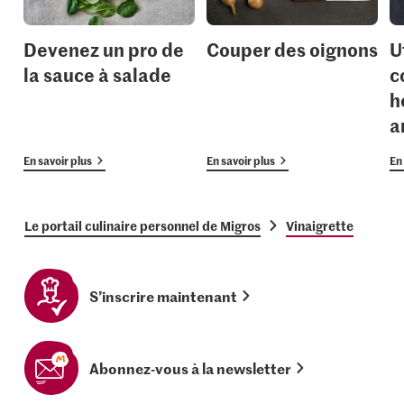
Devenez un pro de
Couper des oignons
U
la sauce à salade
c
h
a
En savoir plus
En savoir plus
En 
Le portail culinaire personnel de Migros
Vinaigrette
S’inscrire maintenant
Abonnez-vous à la newsletter