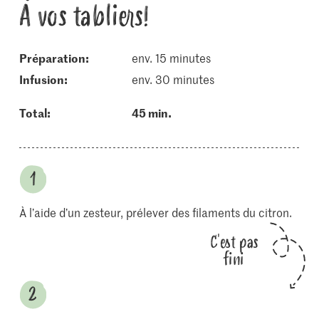
À vos tabliers!
Préparation:
env. 15 minutes
infusion:
env. 30 minutes
Total:
45 min.
À l’aide d’un zesteur, prélever des filaments du citron.
C'est pas
fini