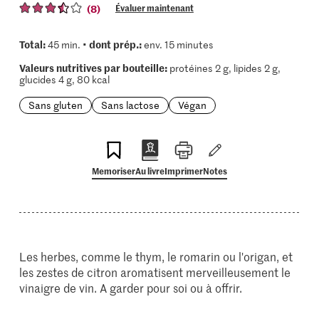
(8)
Évaluer maintenant
Total:
dont prép.:
45 min. •
env. 15 minutes
Valeurs nutritives par bouteille:
protéines 2 g, lipides 2 g,
glucides 4 g, 80 kcal
Sans gluten
Sans lactose
Végan
Memoriser
Au livre
Imprimer
Notes
Les herbes, comme le thym, le romarin ou l'origan, et
les zestes de citron aromatisent merveilleusement le
vinaigre de vin. A garder pour soi ou à offrir.