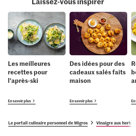
Laissez-vous inspirer
Les meilleures
Des idées pour des
R
recettes pour
cadeaux salés faits
b
l'après-ski
maison
a
En savoir plus
En savoir plus
En 
Le portail culinaire personnel de Migros
Vinaigre aux herbes