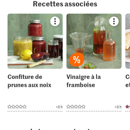
Recettes associées
Bookmark
Bookmar
recipe
recipe
or
or
add
add
it
it
to
to
your
your
collections.
collection
Confiture de
Vinaigre à la
C
prunes aux noix
framboise
e
>3 h
>3 h