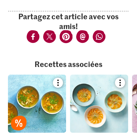
Partagez cet article avec vos
amis!
Recettes associées
Bookmark
Bookmar
recipe
recipe
or
or
add
add
it
it
to
to
your
your
collections.
collection