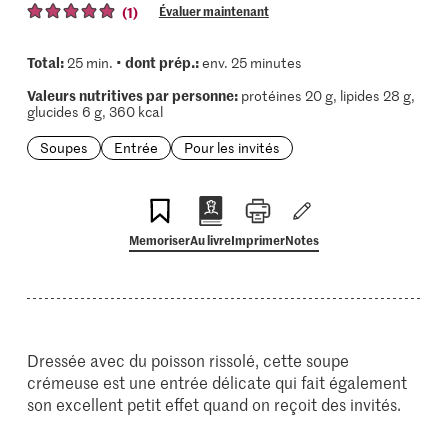
(1)
Évaluer maintenant
Total:
dont prép.:
25 min. •
env. 25 minutes
Valeurs nutritives par personne:
protéines 20 g, lipides 28 g,
glucides 6 g, 360 kcal
Soupes
Entrée
Pour les invités
Memoriser
Au livre
Imprimer
Notes
Dressée avec du poisson rissolé, cette soupe
crémeuse est une entrée délicate qui fait également
son excellent petit effet quand on reçoit des invités.