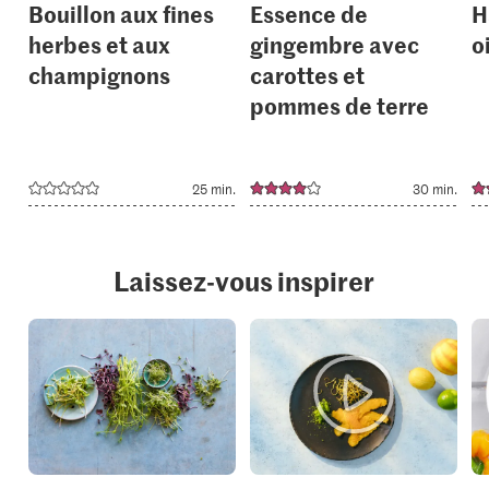
Bouillon aux fines
Essence de
H
herbes et aux
gingembre avec
o
champignons
carottes et
pommes de terre
25 min.
30 min.
Laissez-vous inspirer