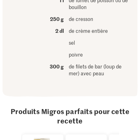
1 l
de fumet de poisson ou de
bouillon
250 g
de cresson
2 dl
de crème entière
sel
poivre
300 g
de filets de bar (loup de
mer) avec peau
Produits Migros parfaits pour cette
recette