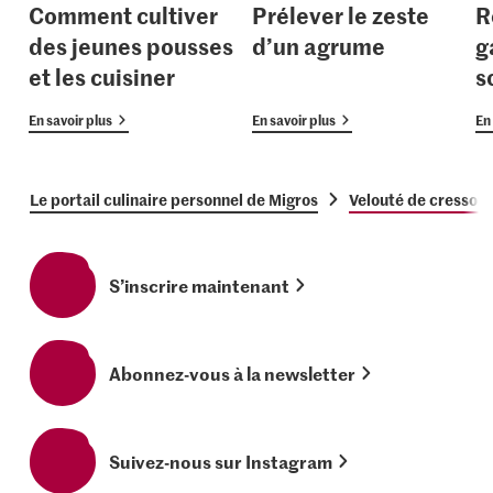
Comment cultiver
Prélever le zeste
R
des jeunes pousses
d’un agrume
g
et les cuisiner
s
En savoir plus
En savoir plus
En 
Le portail culinaire personnel de Migros
Velouté de cresson a
S’inscrire maintenant
Abonnez-vous à la newsletter
Suivez-nous sur Instagram