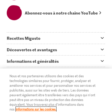
Abonnez-vous à notre chaîne YouTube
Recettes Migusto
App Migusto
Découvertes et avantages
Idées de menus
Trucs & astuces
Informations et généralités
Plats principaux
On en parle...
Questions concernant Migusto
Découvrir
Nous et nos partenaires utilisons des cookies et des
Simple & vite prêt
Tutoriels
Cuisiner avec Migusto
Supermarché
technologies similaires pour fournir, protéger, analyser et
améliorer nos services et pour personnaliser nos services et
Apéritif
FR
Glossaire des ingrédients
DE
IT
Service clientèle & contact
publicités, aussi sur les sites web de tiers. Les données
Migros Online
peuvent également être transférées vers des pays qui n'ont
Préparations au four
Login Migusto
peut-être pas un niveau de protection des données
Publicité
À propos de Migros
équivalent. Vous trouverez plus d'informations dans
Enfants & famille
nos
informations sur les cookies.
Magazine Migusto
Impressum