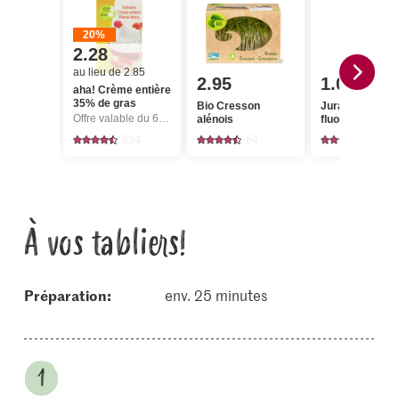
20%
2.28
au lieu de 2.85
2.95
1.05
aha! Crème entière
35% de gras
Bio Cresson
Jura Sel Sel iod
Offre valable du 6.8 au 12.8.2026, jusqu’à épuisement du stock.
alénois
fluoré
534
54
1235
À vos tabliers!
Préparation:
env. 25 minutes