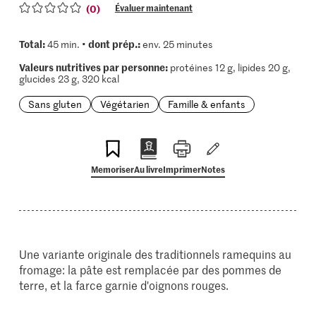
(0)
Évaluer maintenant
Total:
dont prép.:
45 min. •
env. 25 minutes
Valeurs nutritives par personne:
protéines 12 g, lipides 20 g,
glucides 23 g, 320 kcal
Sans gluten
Végétarien
Famille & enfants
Memoriser
Au livre
Imprimer
Notes
Une variante originale des traditionnels ramequins au
fromage: la pâte est remplacée par des pommes de
terre, et la farce garnie d'oignons rouges.