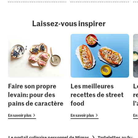
Laissez-vous inspirer
Faire son propre
Les meilleures
L
levain: pour des
recettes de street
r
pains de caractère
food
l
En savoir plus
En savoir plus
En 
Le portail culinaire personnel de Migros
Tartelettes au fro