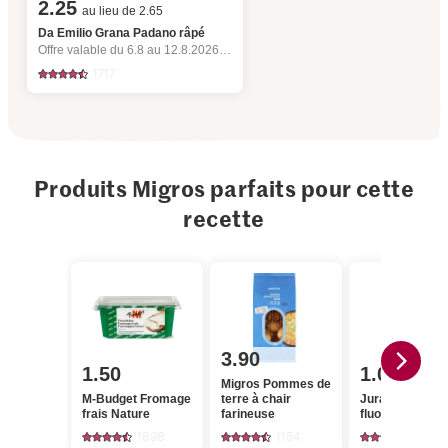
2.25
au lieu de 2.65
Da Emilio Grana Padano râpé
Offre valable du 6.8 au 12.8.2026, jusqu’à épuisement du stock.
1717
Produits Migros parfaits pour cette
recette
3.90
1.50
1.05
Migros Pommes de
M-Budget Fromage
terre à chair
Jura Sel Sel iod
frais Nature
farineuse
fluoré
1898
1154
1242