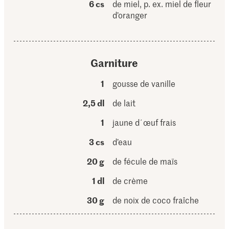
6 cs
de miel, p. ex. miel de fleur
d’oranger
Garniture
1
gousse de vanille
2,5 dl
de lait
1
jaune d´œuf frais
3 cs
d’eau
20 g
de fécule de maïs
1 dl
de crème
30 g
de noix de coco fraîche