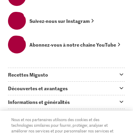
Suivez-nous sur Instagram
Abonnez-vous à notre chaîne YouTube
Recettes Migusto
App Migusto
Découvertes et avantages
Idées de menus
Trucs & astuces
Informations et généralités
Plats principaux
On en parle...
Questions concernant Migusto
Découvrir
Nous et nos partenaires utilisons des cookies et des
Simple & vite prêt
Tutoriels
Cuisiner avec Migusto
Supermarché
technologies similaires pour fournir, protéger, analyser et
améliorer nos services et pour personnaliser nos services et