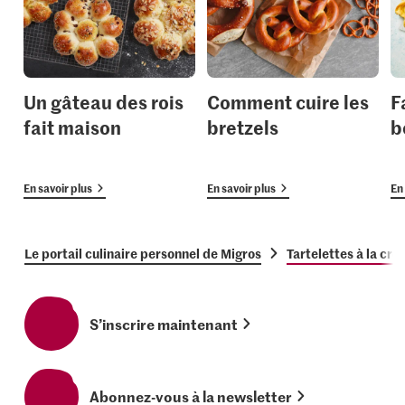
Un gâteau des rois
Comment cuire les
F
fait maison
bretzels
b
En savoir plus
En savoir plus
En 
Le portail culinaire personnel de Migros
Tartelettes à la crè
S’inscrire maintenant
Abonnez-vous à la newsletter