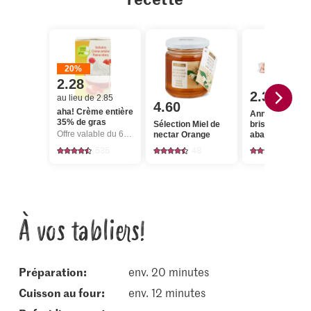
20%
2.28
2.30
au lieu de 2.85
4.60
aha! Crème entière
Anna's Best Pâ
35% de gras
Sélection Miel de
brisée sucrée
Offre valable du 6.8 au 12.8.2026, jusqu’à épuisement du stock.
nectar Orange
abaissée
535
48
289
À vos tabliers!
Préparation:
env. 20 minutes
cuisson au four:
env. 12 minutes