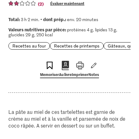
(2)
Évaluer maintenant
Total:
dont prép.:
3 h 2 min. •
env. 20 minutes
Valeurs nutritives par pièce:
protéines 4 g, lipides 13 g,
glucides 29 g, 250 kcal
Recettes au four
Recettes de printemps
Gâteaux, quiche
Memoriser
Au livre
Imprimer
Notes
La pâte au miel de ces tartelettes est garnie de
crème au miel et à la vanille et parsemée de noix de
coco râpée. A servir en dessert ou sur un buffet.