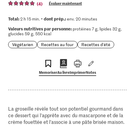
(4)
Évaluer maintenant
Total:
dont prép.:
2 h 15 min. •
env. 20 minutes
Valeurs nutritives par personne:
protéines 7 g, lipides 32 g,
glucides 59 g, 550 kcal
Végétarien
Recettes au four
Recettes d'été
Memoriser
Au livre
Imprimer
Notes
La groseille révèle tout son potentiel gourmand dans
ce dessert qui l'apprête avec du mascarpone et de la
crème fouettée et l'associe à une pâte brisée maison.