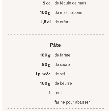
2 cc
de fécule de maïs
100 g
de mascarpone
1,5 dl
de crème
Pâte
180 g
de farine
80 g
de sucre
1 pincée
de sel
100 g
de beurre
1
œuf
farine pour abaisser