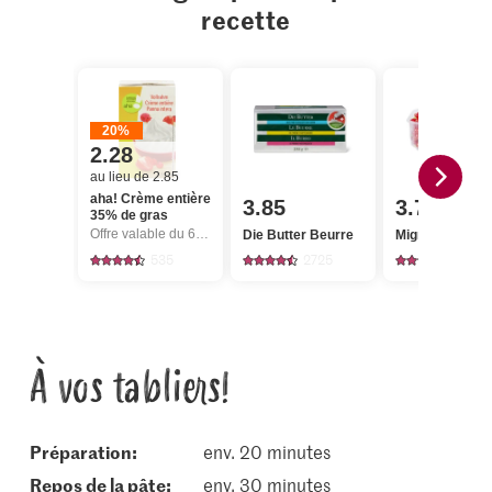
recette
20%
2.28
au lieu de 2.85
aha! Crème entière
3.85
3.75
35% de gras
Offre valable du 6.8 au 12.8.2026, jusqu’à épuisement du stock.
Die Butter Beurre
Migros Groseil
535
2725
108
À vos tabliers!
Préparation:
env. 20 minutes
repos de la pâte:
env. 30 minutes