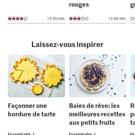
rouges
g
1 h 20 min.
1 h 50 min.
Laissez-vous inspirer
Façonner une
Baies de rêve: les
R
bordure de tarte
meilleures recettes
p
aux petits fruits
t
En savoir plus
En savoir plus
En 