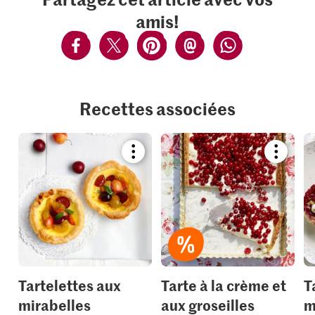
amis!
Recettes associées
Bookmark
Bookmar
recipe
recipe
or
or
add
add
it
it
to
to
your
your
collections.
collection
Tartelettes aux
Tarte à la crème et
T
mirabelles
aux groseilles
m