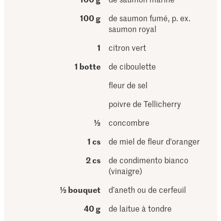
100 g
de saumon fumé, p. ex.
saumon royal
1
citron vert
1 botte
de ciboulette
fleur de sel
poivre de Tellicherry
½
concombre
1 cs
de miel de fleur d'oranger
2 cs
de condimento bianco
(vinaigre)
½ bouquet
d’aneth ou de cerfeuil
40 g
de laitue à tondre