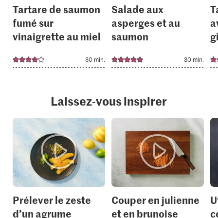
Tartare de saumon
Salade aux
T
fumé sur
asperges et au
a
vinaigrette au miel
saumon
g
30 min.
30 min.
Laissez-vous inspirer
Prélever le zeste
Couper en julienne
U
d’un agrume
et en brunoise
c