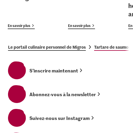
h
a
En savoir plus
En savoir plus
En 
Le portail culinaire personnel de Migros
Tartare de saumon a
S’inscrire maintenant
Abonnez-vous à la newsletter
Suivez-nous sur Instagram