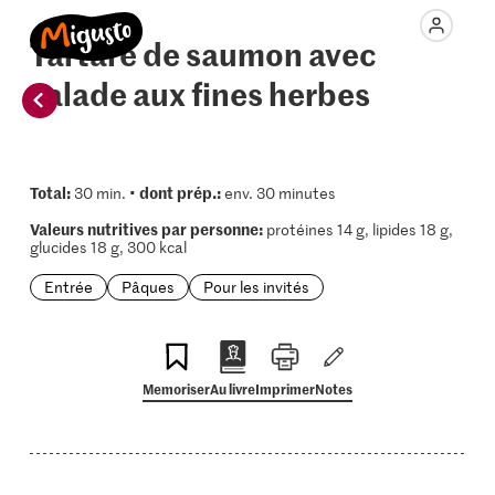
Tartare de saumon avec
salade aux fines herbes
Total:
dont prép.:
30 min. •
env. 30 minutes
Valeurs nutritives par personne:
protéines 14 g, lipides 18 g,
glucides 18 g, 300 kcal
Entrée
Pâques
Pour les invités
Memoriser
Au livre
Imprimer
Notes