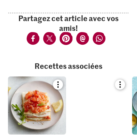
Partagez cet article avec vos
amis!
Recettes associées
Bookmark
Bookmar
recipe
recipe
or
or
add
add
it
it
to
to
your
your
collections.
collection