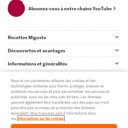
Abonnez-vous à notre chaîne YouTube
Recettes Migusto
App Migusto
Découvertes et avantages
Idées de menus
Trucs & astuces
Informations et généralités
Plats principaux
On en parle...
Questions concernant Migusto
Découvrir
Nous et nos partenaires utilisons des cookies et des
Simple & vite prêt
Tutoriels
Cuisiner avec Migusto
Supermarché
technologies similaires pour fournir, protéger, analyser et
améliorer nos services et pour personnaliser nos services et
Apéritif
FR
Glossaire des ingrédients
DE
IT
Service clientèle & contact
publicités, aussi sur les sites web de tiers. Les données
Migros Online
peuvent également être transférées vers des pays qui n'ont
Préparations au four
Login Migusto
peut-être pas un niveau de protection des données
Publicité
À propos de Migros
équivalent. Vous trouverez plus d'informations dans
Enfants & famille
nos
informations sur les cookies.
Magazine Migusto
Impressum
Magasins
© 2026 La Fédération des coopératives Migros