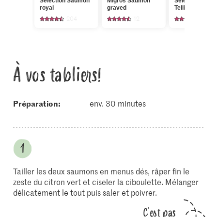
Sélection Saumon
Migros Saumon
Sélection Poivr
royal
graved
Tellicherry
204
12
19
À vos tabliers!
Préparation:
env. 30 minutes
Tailler les deux saumons en menus dés, râper fin le
zeste du citron vert et ciseler la ciboulette. Mélanger
délicatement le tout puis saler et poivrer.
C'est pas