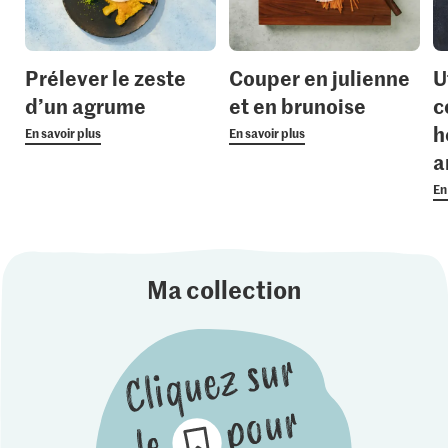
Prélever le zeste
Couper en julienne
U
d’un agrume
et en brunoise
c
h
En savoir plus
En savoir plus
a
En
Ma collection