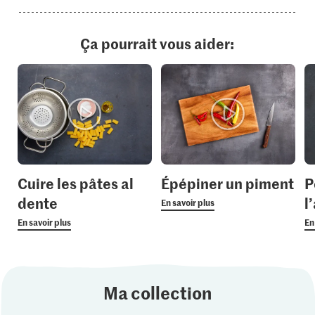
Ça pourrait vous aider:
Cuire les pâtes al
Épépiner un piment
P
dente
l’
En savoir plus
En savoir plus
En
Ma collection