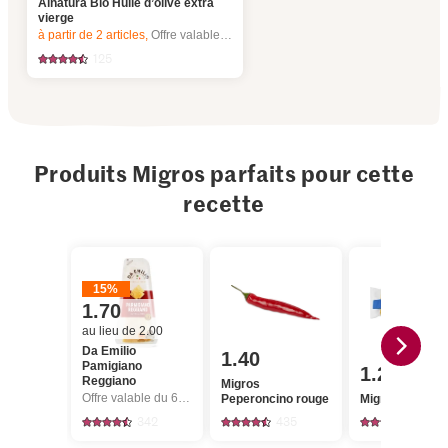
Alnatura Bio Huile d’olive extra
vierge
à partir de 2
articles,
Offre valable du 6.8 au 12.8.2026, jusqu’à épuisement du stock.
125
Produits Migros parfaits pour cette
recette
15%
1.70
au lieu de 2.00
Da Emilio
1.40
Pamigiano
1.20
Reggiano
Migros
Offre valable du 6.8 au 12.8.2026, jusqu’à épuisement du stock.
Peperoncino rouge
Migros Spaghet
342
435
853