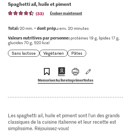
Spaghetti ail, huile et piment
(33)
Évaluer maintenant
Total:
dont prép.:
20 min. •
env. 20 minutes
Valeurs nutritives par personne:
protéines 19 g, lipides 17 g,
glucides 70 g, 520 kcal
Sans lactose
Végétarien
Pâtes
Memoriser
Au livre
Imprimer
Notes
Les spaghetti ail, huile et piment sont l’un des grands
classiques de la cuisine italienne et leur recette est
simplissime. Réjouissez-vous!