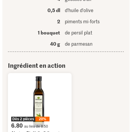
0,5 dl
d'huile d'olive
2
piments mi-forts
1 bouquet
de persil plat
40 g
de parmesan
Ingrédient en action
Dès 2 pièces
20%
6.80
au lieu de 8.50