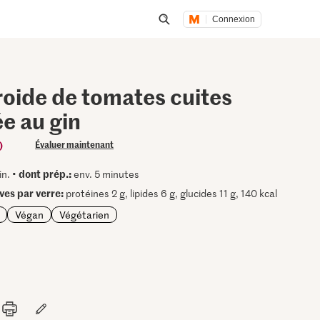
Connexion
Lancer une recherche
roide de tomates cuites
e au gin
)
Évaluer maintenant
dont prép.:
in. •
env. 5 minutes
ives par verre:
protéines 2 g, lipides 6 g, glucides 11 g, 140 kcal
Végan
Végétarien