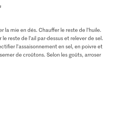
 la mie en dés. Chauffer le reste de l’huile.
 le reste de l’ail par-dessus et relever de sel.
ectifier l’assaisonnement en sel, en poivre et
rsemer de croûtons. Selon les goûts, arroser
2.30
Migros Sucre brut à
2.20
partir de canne à sucre
oivre noir
gros cristaux
Bio Thym
4
431
94