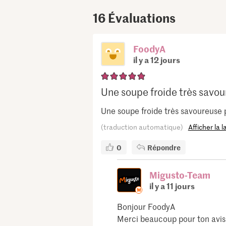
16
Évaluations
FoodyA
il y a 12 jours
Une soupe froide très savour
Une soupe froide très savoureuse 
(traduction automatique)
Afficher la 
0
Répondre
Migusto-Team
il y a 11 jours
Bonjour FoodyA
Merci beaucoup pour ton avis