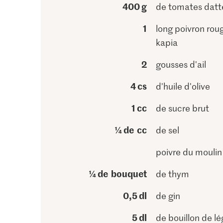
400 g
de tomates datt
1
long poivron roug
kapia
2
gousses d'ail
4 cs
d'huile d'olive
1 cc
de sucre brut
¼ de cc
de sel
poivre du moulin
¼ de bouquet
de thym
0,5 dl
de gin
5 dl
de bouillon de l