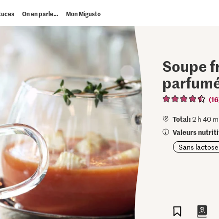
tuces
On en parle…
Mon Migusto
Soupe f
parfumé
(16
Total:
2 h 40 m
Valeurs nutrit
Sans lactose