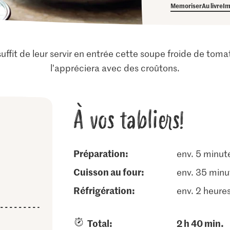
Memoriser
Au livre
Im
 suffit de leur servir en entrée cette soupe froide de to
l’appréciera avec des croûtons.
À vos tabliers!
Préparation:
env. 5 minut
cuisson au four:
env. 35 minu
réfrigération:
env. 2 heure
Total:
2 h 40 min.