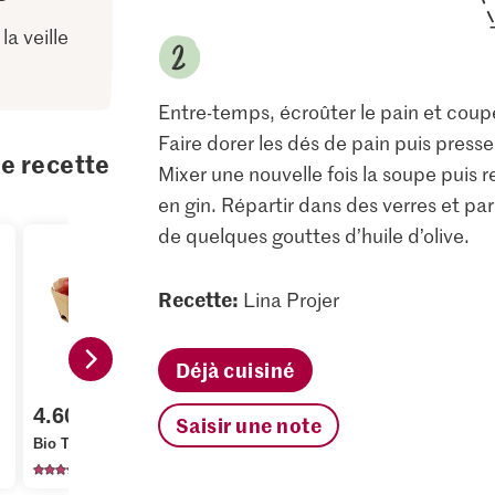
la veille
Entre-temps, écroûter le pain et couper
Faire dorer les dés de pain puis presser
te recette
Mixer une nouvelle fois la soupe puis r
en gin. Répartir dans des verres et pa
de quelques gouttes d’huile d’olive.
Recette:
Lina Projer
Déjà cuisiné
4.60
1.60
2.80
Saisir une note
Bio Tomates dattes
Migros Poivrons Kapija
M-Classic P
1000
1099
10