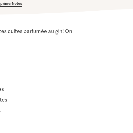
primer
Notes
mates cuites parfumée au gin! On
es
tes
s