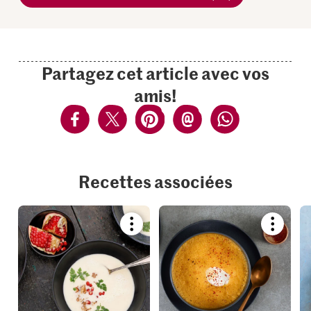
Partagez cet article avec vos
amis!
Recettes associées
Bookmark
Bookmar
recipe
recipe
or
or
add
add
it
it
to
to
your
your
collections.
collection