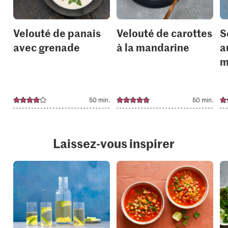
Velouté de panais
Velouté de carottes
S
avec grenade
à la mandarine
a
m
50 min.
50 min.
Laissez-vous inspirer