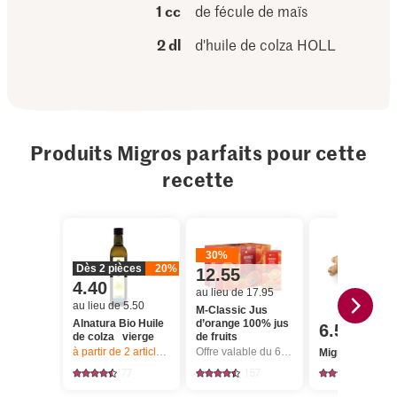
1 cc
de fécule de maïs
2 dl
d'huile de colza HOLL
Produits Migros parfaits pour cette
recette
30%
Dès 2 pièces
20%
12.55
4.40
au lieu de 17.95
au lieu de 5.50
M-Classic Jus
Alnatura Bio Huile
d’orange 100% jus
6.50
de colza vierge
de fruits
à partir de 2
articles,
Offre valable du 6.8 au 12.8.2026, jusqu’à épu
Offre valable du 6.8 au 12.8.2026, jusqu’à épuisement du stock.
Migros Gingem
77
157
1282