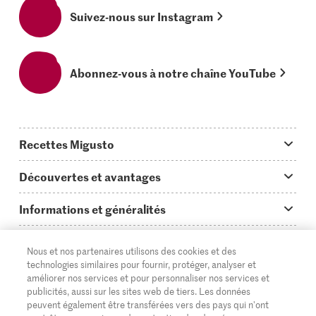
Suivez-nous sur Instagram
Abonnez-vous à notre chaîne YouTube
Recettes Migusto
App Migusto
Découvertes et avantages
Idées de menus
Trucs & astuces
Informations et généralités
Plats principaux
On en parle...
Questions concernant Migusto
Découvrir
Nous et nos partenaires utilisons des cookies et des
Simple & vite prêt
Tutoriels
Cuisiner avec Migusto
Supermarché
technologies similaires pour fournir, protéger, analyser et
améliorer nos services et pour personnaliser nos services et
Apéritif
FR
Glossaire des ingrédients
DE
IT
Service clientèle & contact
publicités, aussi sur les sites web de tiers. Les données
Migros Online
peuvent également être transférées vers des pays qui n'ont
Préparations au four