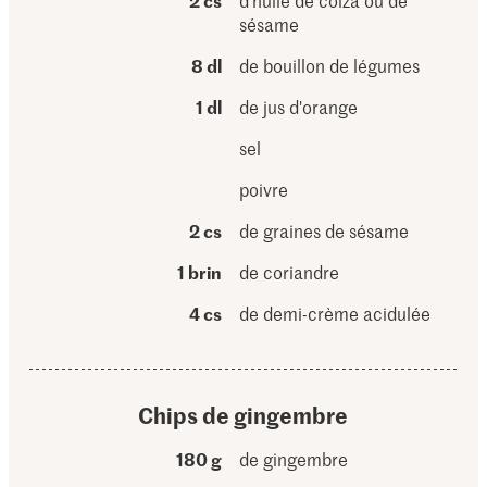
2 cs
d'huile de colza ou de
sésame
8 dl
de bouillon de légumes
1 dl
de jus d'orange
sel
poivre
2 cs
de graines de sésame
1 brin
de coriandre
4 cs
de demi-crème acidulée
Chips de gingembre
180 g
de gingembre