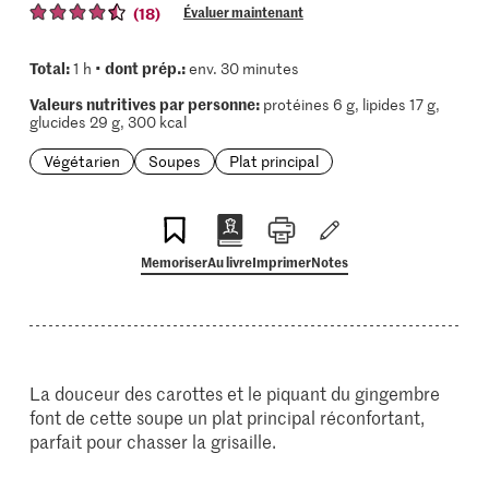
(18)
Évaluer maintenant
Total:
dont prép.:
1 h •
env. 30 minutes
Valeurs nutritives par personne:
protéines 6 g, lipides 17 g,
glucides 29 g, 300 kcal
Végétarien
Soupes
Plat principal
Memoriser
Au livre
Imprimer
Notes
La douceur des carottes et le piquant du gingembre
font de cette soupe un plat principal réconfortant,
parfait pour chasser la grisaille.