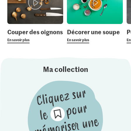
Couper des oignons
Décorer une soupe
P
En savoir plus
En savoir plus
En
Ma collection