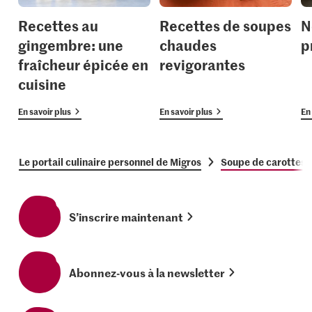
Recettes au
Recettes de soupes
N
gingembre: une
chaudes
p
fraîcheur épicée en
revigorantes
cuisine
En savoir plus
En savoir plus
En 
Le portail culinaire personnel de Migros
Soupe de carottes 
S’inscrire maintenant
Abonnez-vous à la newsletter