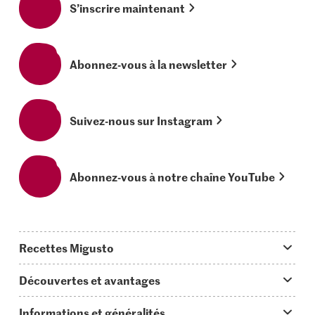
S’inscrire maintenant
Abonnez-vous à la newsletter
Suivez-nous sur Instagram
Abonnez-vous à notre chaîne YouTube
Recettes Migusto
App Migusto
Découvertes et avantages
Idées de menus
Trucs & astuces
Informations et généralités