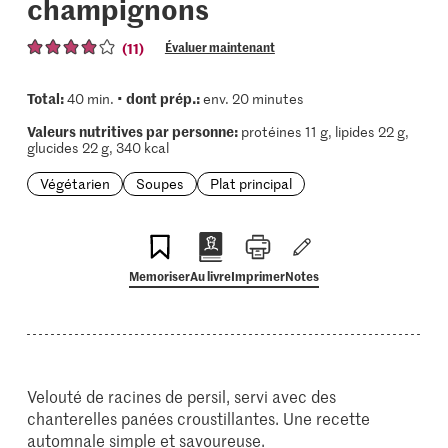
champignons
(11)
Évaluer maintenant
Total:
dont prép.:
40 min. •
env. 20 minutes
Valeurs nutritives par personne:
protéines 11 g, lipides 22 g,
glucides 22 g, 340 kcal
Végétarien
Soupes
Plat principal
Memoriser
Au livre
Imprimer
Notes
Velouté de racines de persil, servi avec des
chanterelles panées croustillantes. Une recette
automnale simple et savoureuse.