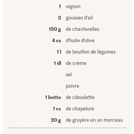
1
oignon
2
gousses d’ail
150 g
de chanterelles
4 cs
d’huile d’olive
1 l
de bouillon de légumes
1 dl
de crème
sel
poivre
1 botte
de ciboulette
1 cs
de chapelure
20 g
de gruyère en un morceau