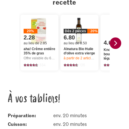
recette
20%
Dès 2 pièces
20%
2.28
6.80
4.00
au lieu de 2.85
au lieu de 8.50
aha! Crème entière
Alnatura Bio Huile
Knorr Cubes d
35% de gras
d’olive extra vierge
bouillon de
Offre valable du 6.8 au 12.8.2026, jusqu’à épuisement du stock.
à partir de 2
articles,
Offre valable du 6.8
légumes
534
125
174
À vos tabliers!
Préparation:
env. 20 minutes
cuisson:
env. 20 minutes