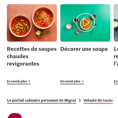
Recettes de soupes
Décorer une soupe
L
chaudes
r
revigorantes
l
En savoir plus
En savoir plus
En 
Le portail culinaire personnel de Migros
Velouté de racines 