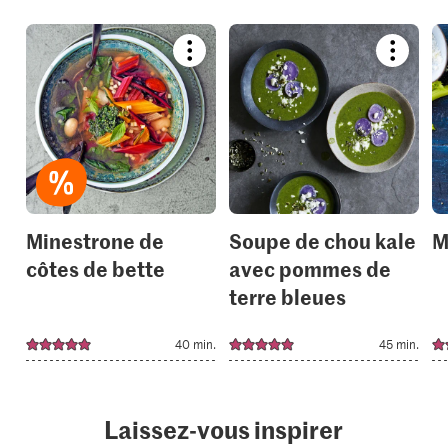
Bookmark
Bookmar
recipe
recipe
or
or
add
add
it
it
to
to
your
your
collections.
collection
Minestrone de
Soupe de chou kale
M
côtes de bette
avec pommes de
terre bleues
40 min.
45 min.
Laissez-vous inspirer