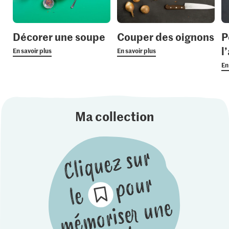
Décorer une soupe
Couper des oignons
P
l’
En savoir plus
En savoir plus
En
Ma collection