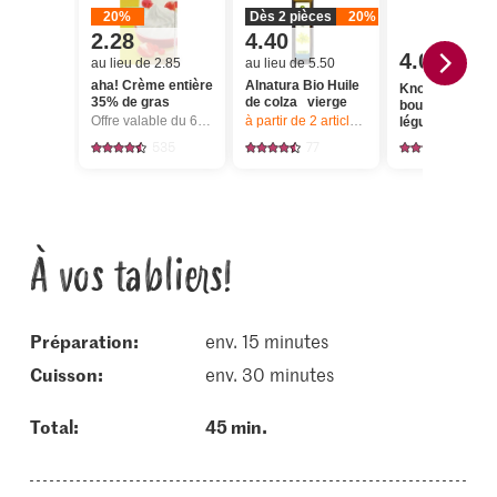
20%
Dès 2 pièces
20%
2.28
4.40
4.00
au lieu de 2.85
au lieu de 5.50
aha! Crème entière
Alnatura Bio Huile
Knorr Cubes d
35% de gras
de colza vierge
bouillon de
Offre valable du 6.8 au 12.8.2026, jusqu’à épuisement du stock.
à partir de 2
articles,
Offre valable du 6.8
légumes
535
77
174
À vos tabliers!
Préparation:
env. 15 minutes
cuisson:
env. 30 minutes
Total:
45 min.