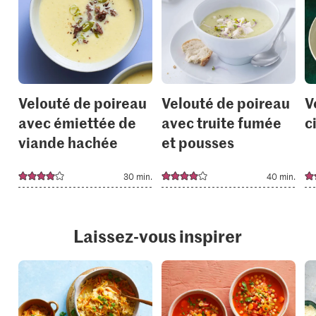
add
add
it
it
to
to
your
your
collections.
collection
Velouté de poireau
Velouté de poireau
V
avec émiettée de
avec truite fumée
c
viande hachée
et pousses
30 min.
40 min.
Laissez-vous inspirer