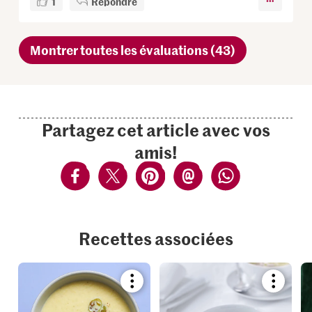
1
Répondre
Montrer toutes les évaluations (43)
Partagez cet article avec vos
amis!
Recettes associées
Bookmark
Bookmar
recipe
recipe
or
or