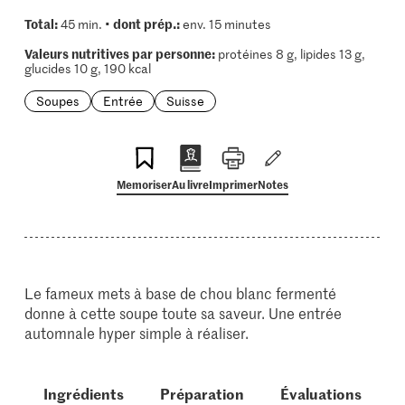
Total:
dont prép.:
45 min. •
env. 15 minutes
Valeurs nutritives par personne:
protéines 8 g, lipides 13 g,
glucides 10 g, 190 kcal
Soupes
Entrée
Suisse
Memoriser
Au livre
Imprimer
Notes
Le fameux mets à base de chou blanc fermenté
donne à cette soupe toute sa saveur. Une entrée
automnale hyper simple à réaliser.
Ingrédients
Préparation
Évaluations