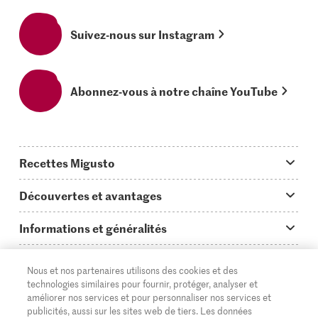
Suivez-nous sur Instagram
Abonnez-vous à notre chaîne YouTube
Recettes Migusto
App Migusto
Découvertes et avantages
Idées de menus
Trucs & astuces
Informations et généralités
Plats principaux
On en parle...
Questions concernant Migusto
Découvrir
Nous et nos partenaires utilisons des cookies et des
Simple & vite prêt
Tutoriels
Cuisiner avec Migusto
Supermarché
technologies similaires pour fournir, protéger, analyser et
améliorer nos services et pour personnaliser nos services et
Apéritif
FR
Glossaire des ingrédients
DE
IT
Service clientèle & contact
publicités, aussi sur les sites web de tiers. Les données
Migros Online