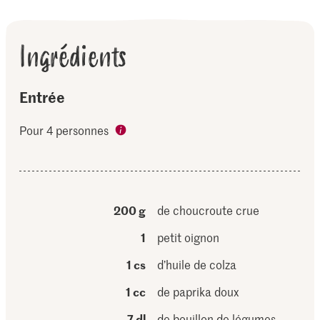
Ingrédients
Entrée
Pour 4 personnes
200 g
de choucroute crue
1
petit oignon
1 cs
d’huile de colza
1 cc
de paprika doux
7 dl
de bouillon de légumes