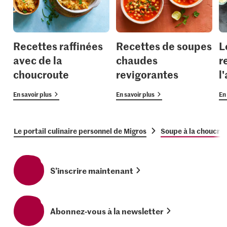
Recettes raffinées
Recettes de soupes
L
avec de la
chaudes
r
choucroute
revigorantes
l
En savoir plus
En savoir plus
En 
Le portail culinaire personnel de Migros
Soupe à la choucro
S’inscrire maintenant
Abonnez-vous à la newsletter