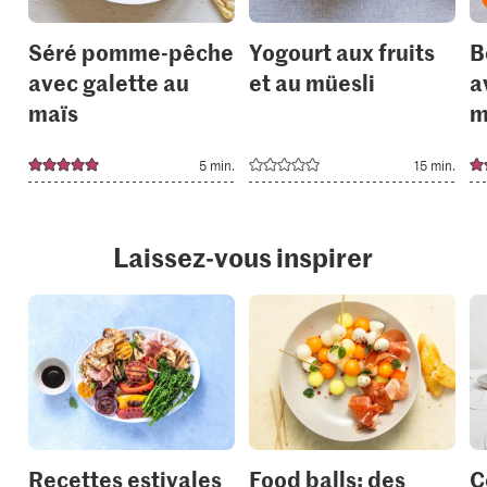
Séré pomme-pêche
Yogourt aux fruits
B
avec galette au
et au müesli
a
maïs
m
5 min.
15 min.
Laissez-vous inspirer
Recettes estivales
Food balls: des
C