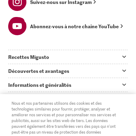
Suivez-nous sur Instagram
Abonnez-vous à notre chaîne YouTube
Recettes Migusto
App Migusto
Découvertes et avantages
Idées de menus
Trucs & astuces
Informations et généralités
Plats principaux
On en parle...
Questions concernant Migusto
Découvrir
Nous et nos partenaires utilisons des cookies et des
Simple & vite prêt
Tutoriels
Cuisiner avec Migusto
Supermarché
technologies similaires pour fournir, protéger, analyser et
améliorer nos services et pour personnaliser nos services et
Apéritif
FR
Glossaire des ingrédients
DE
IT
Service clientèle & contact
publicités, aussi sur les sites web de tiers. Les données
Migros Online
peuvent également être transférées vers des pays qui n'ont
Préparations au four
Login Migusto
peut-être pas un niveau de protection des données
Publicité
À propos de Migros