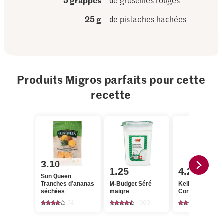
5 grappes
de groseilles rouges
25 g
de pistaches hachées
Produits Migros parfaits pour cette
recette
3.10
1.25
4.20
Sun Queen
Tranches d’ananas
M-Budget Séré
Kellogg's
séchées
maigre
Cornflakes
74
1960
110