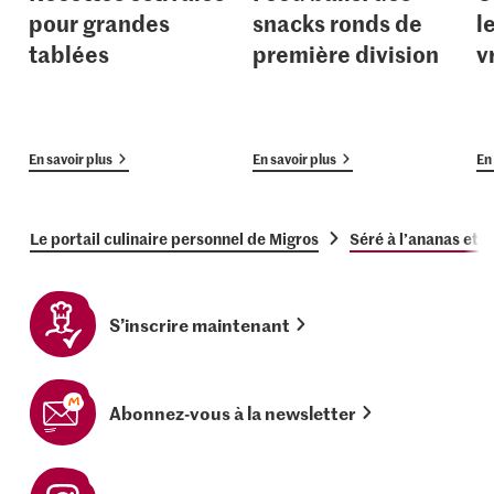
pour grandes
snacks ronds de
l
tablées
première division
v
En savoir plus
En savoir plus
En 
Le portail culinaire personnel de Migros
Séré à l’ananas et a
S’inscrire maintenant
Abonnez-vous à la newsletter