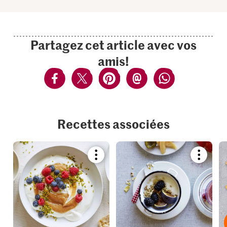
Partagez cet article avec vos
amis!
Recettes associées
Bookmark
Bookmar
recipe
recipe
or
or
add
add
it
it
to
to
your
your
collections.
collection