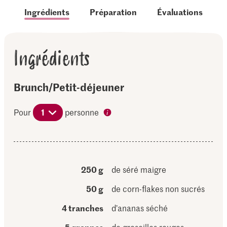
Ingrédients
Préparation
Évaluations
Ingrédients
Brunch/Petit-déjeuner
Pour
1
personne
250 g
de séré maigre
50 g
de corn-flakes non sucrés
4 tranches
d’ananas séché