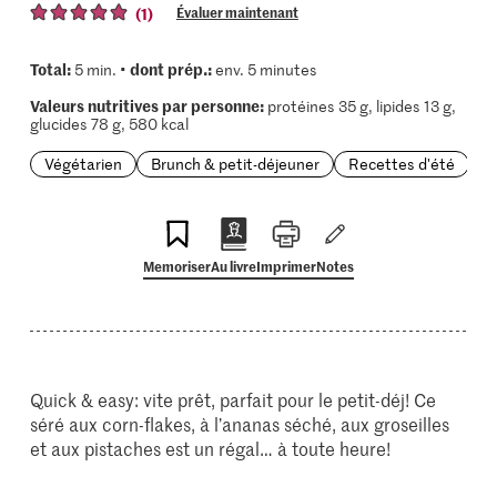
(1)
Évaluer maintenant
Total:
dont prép.:
5 min. •
env. 5 minutes
Valeurs nutritives par personne:
protéines 35 g, lipides 13 g,
glucides 78 g, 580 kcal
Végétarien
Brunch & petit-déjeuner
Recettes d'été
Memoriser
Au livre
Imprimer
Notes
Quick & easy: vite prêt, parfait pour le petit-déj! Ce
séré aux corn-flakes, à l’ananas séché, aux groseilles
et aux pistaches est un régal… à toute heure!