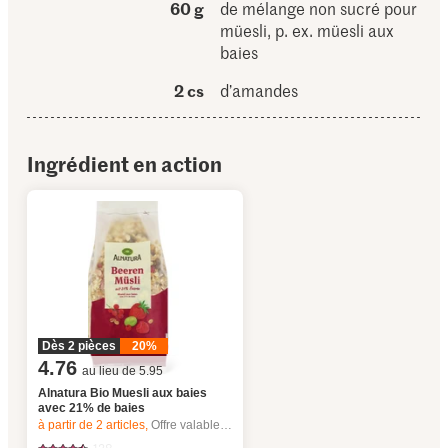
60 g
de mélange non sucré pour
müesli, p. ex. müesli aux
baies
2 cs
d’amandes
Ingrédient en action
Dès 2 pièces
20%
4.76
au lieu de 5.95
Alnatura Bio Muesli aux baies
avec 21% de baies
à partir de 2
articles,
Offre valable du 6.8 au 12.8.2026, jusqu’à épuisement du stock.