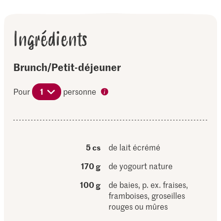
Ingrédients
Brunch/Petit-déjeuner
Pour
1
personne
5 cs
de lait écrémé
170 g
de yogourt nature
100 g
de baies, p. ex. fraises,
framboises, groseilles
rouges ou mûres