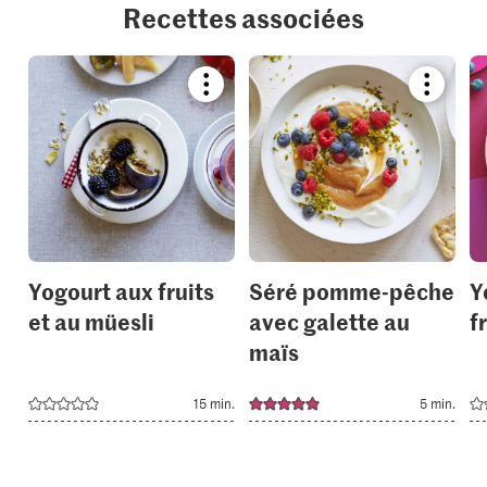
Recettes associées
Bookmark
Bookmar
recipe
recipe
or
or
add
add
it
it
to
to
your
your
collections.
collection
Yogourt aux fruits
Séré pomme-pêche
Y
et au müesli
avec galette au
f
maïs
15 min.
5 min.