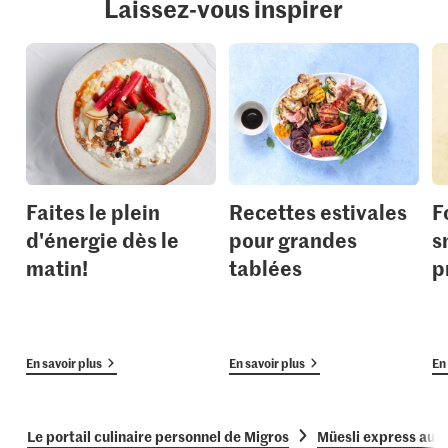
Laissez-vous inspirer
Faites le plein
Recettes estivales
F
d'énergie dès le
pour grandes
s
matin!
tablées
p
En savoir plus
En savoir plus
En 
Le portail culinaire personnel de Migros
Müesli express aux 