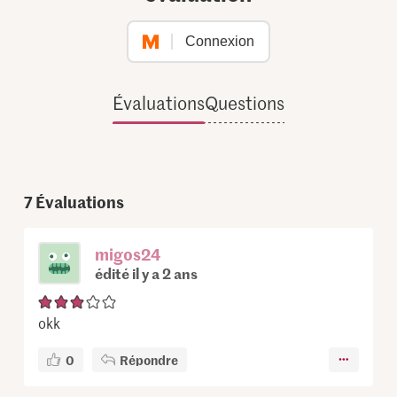
Connexion
Évaluations
Questions
7
Évaluations
migos24
édité il y a 2 ans
okk
0
Répondre