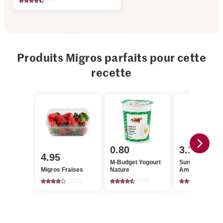
138
Produits Migros parfaits pour cette
recette
0.80
3.10
4.95
M-Budget Yogourt
Sun Queen
Migros Fraises
Nature
Amandes
3333
1995
625