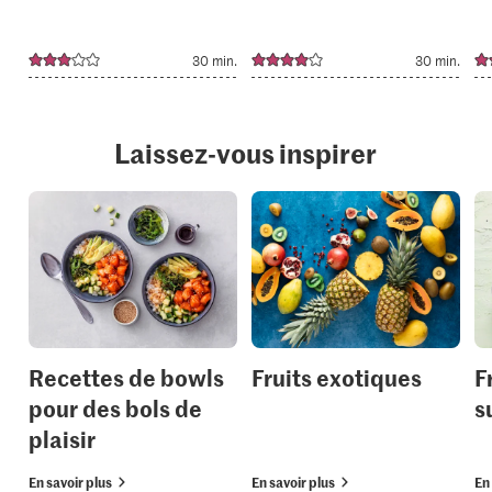
30 min.
30 min.
Laissez-vous inspirer
Recettes de bowls
Fruits exotiques
F
pour des bols de
s
plaisir
En savoir plus
En savoir plus
En 