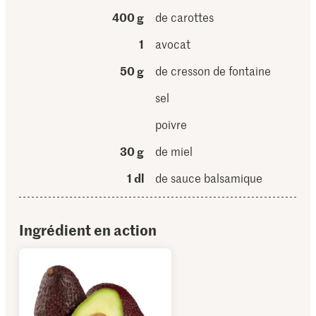
400 g
de carottes
1
avocat
50 g
de cresson de fontaine
sel
poivre
30 g
de miel
1 dl
de sauce balsamique
Ingrédient en action