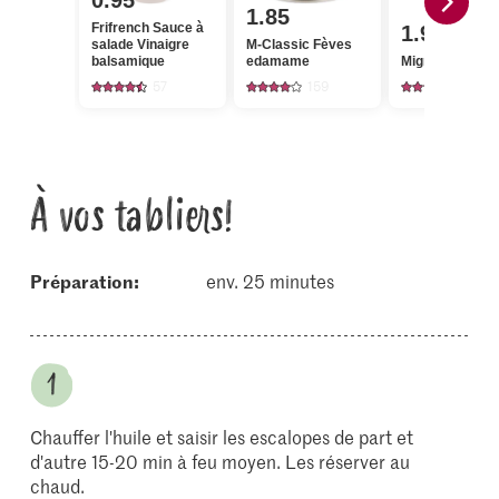
0.95
1.85
Frifrench Sauce à
1.95
salade Vinaigre
M-Classic Fèves
balsamique
edamame
Migros Carotte
57
159
4263
À vos tabliers!
Préparation:
env. 25 minutes
Chauffer l'huile et saisir les escalopes de part et
d'autre 15-20 min à feu moyen. Les réserver au
chaud.