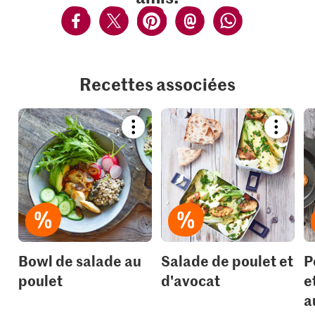
Recettes associées
Bookmark
Bookmar
recipe
recipe
or
or
add
add
it
it
to
to
your
your
collections.
collection
Bowl de salade au
Salade de poulet et
P
poulet
d'avocat
e
a