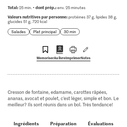
Total:
dont prép.:
25 min. •
env. 25 minutes
Valeurs nutritives par personne:
protéines 37 g, lipides 38 g,
glucides 51 g, 720 kcal
Salades
Plat principal
30 min
Memoriser
Au livre
Imprimer
Notes
Cresson de fontaine, edamame, carottes râpées,
ananas, avocat et poulet, c’est léger, simple et bon. Le
meilleur? Ils sont réunis dans un bol. Très tendance!
Ingrédients
Préparation
Évaluations