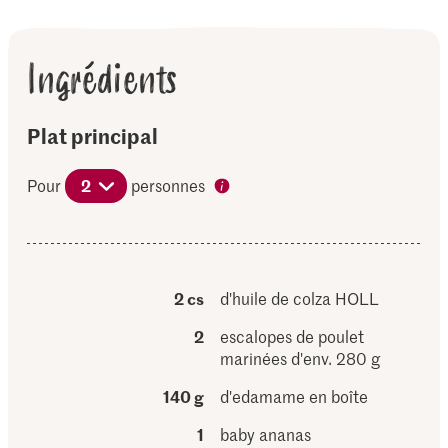
Ingrédients
Plat principal
Pour
2
personnes
2 cs
d'huile de colza HOLL
2
escalopes de poulet
marinées d'env. 280 g
140 g
d'edamame en boîte
1
baby ananas