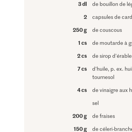
3 dl
de bouillon de l
2
capsules de ca
250 g
de couscous
1 cs
de moutarde à gr
2 cs
de sirop d'érable
7 cs
d'huile, p. ex. hu
tournesol
4 cs
de vinaigre aux 
sel
200 g
de fraises
150 g
de céleri-branch