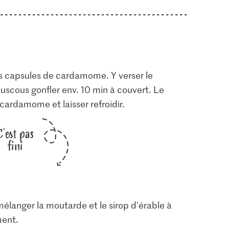
les capsules de cardamome. Y verser le
couscous gonfler env. 10 min à couvert. Le
 cardamome et laisser refroidir.
C'est pas
fini
élanger la moutarde et le sirop d'érable à
ment.