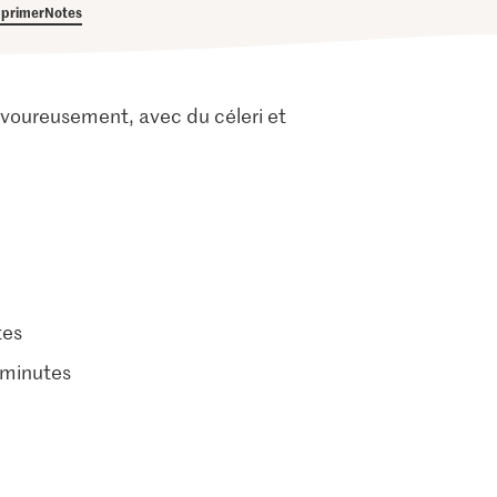
primer
Notes
 savoureusement, avec du céleri et
tes
 minutes