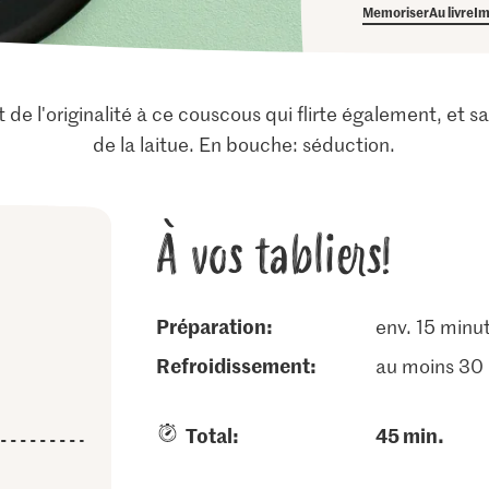
Memoriser
Au livre
Im
t de l'originalité à ce couscous qui flirte également, et
de la laitue. En bouche: séduction.
À vos tabliers!
Préparation:
env. 15 minu
refroidissement:
au moins 30
Total:
45 min.