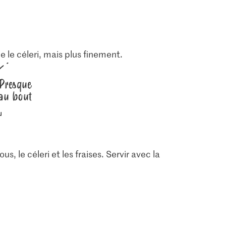
e le céleri, mais plus finement.
Presque
au bout
us, le céleri et les fraises. Servir avec la
4.00
2.70
igre aux
Knorr Cubes de