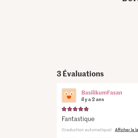
3
Évaluations
BasilikumFasan
il y a 2 ans
Fantastique
(traduction automatique)
Afficher la 