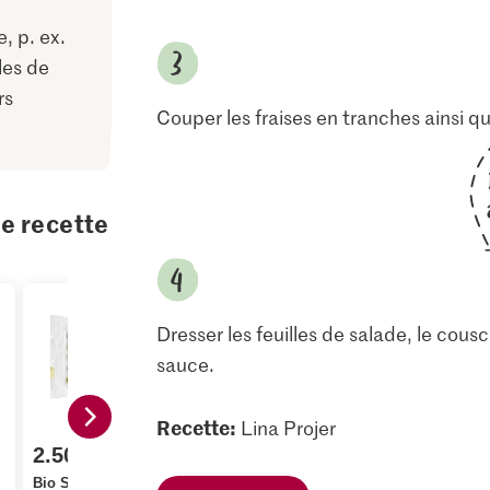
, p. ex.
les de
rs
Couper les fraises en tranches ainsi qu
te recette
Dresser les feuilles de salade, le cousco
sauce.
Recette:
Lina Projer
2.50
4.00
3.50
Bio Salade de fleurs
M-Classic Huile de
Chirat Vina