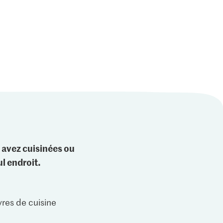
omatiques
Moutarde à gros grains
bouillon de légumes
6
206
174
 avez cuisinées ou
l endroit.
vres de cuisine