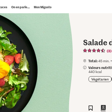
tuces
On en parle…
Mon Migusto
Salade 
(3)
Total:
45 min. 
Valeurs nutrit
440 kcal
Végétarien