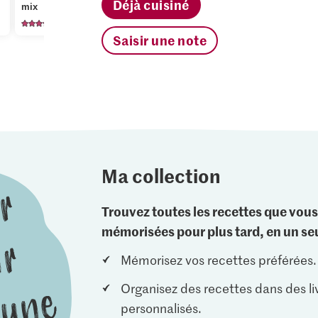
Déjà cuisiné
mix
tournesol
herbes ar
120
980
34
Saisir une note
Ma collection
Trouvez toutes les recettes que vous
mémorisées pour plus tard, en un seu
Mémorisez vos recettes préférées.
Organisez des recettes dans des li
personnalisés.