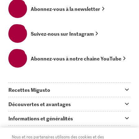
Abonnez-vous à la newsletter
Suivez-nous sur Instagram
Abonnez-vous à notre chaîne YouTube
Recettes Migusto
App Migusto
Découvertes et avantages
Idées de menus
Trucs & astuces
Informations et généralités
Plats principaux
On en parle...
Questions concernant Migusto
Découvrir
Nous et nos partenaires utilisons des cookies et des