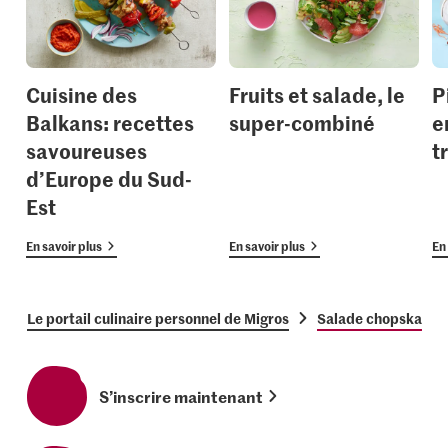
Cuisine des
Fruits et salade, le
P
Balkans: recettes
super-combiné
e
savoureuses
t
d’Europe du Sud-
Est
En savoir plus
En savoir plus
En 
Le portail culinaire personnel de Migros
Salade chopska
S’inscrire maintenant