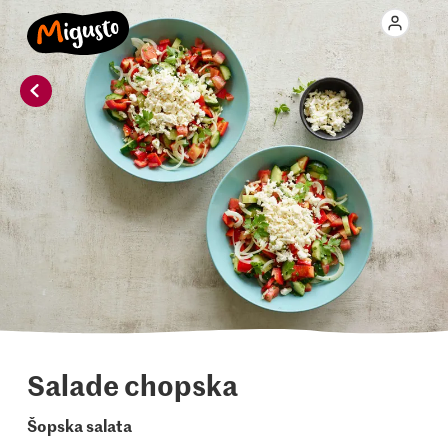
Salade chopska
Šopska salata