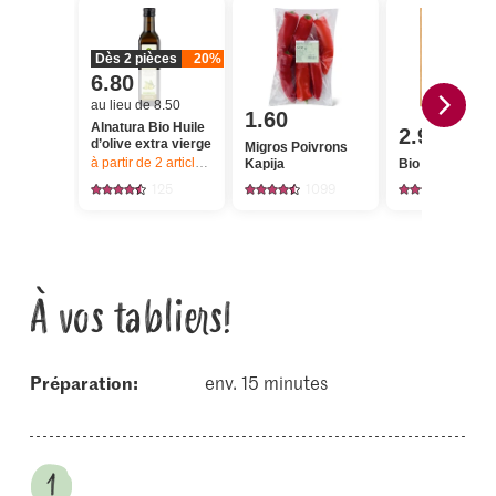
Dès 2 pièces
20%
6.80
au lieu de 8.50
1.60
Alnatura Bio Huile
2.95
d’olive extra vierge
Migros Poivrons
à partir de 2
articles,
Offre valable du 6.8 au 12.8.2026, jusqu’à épu
Kapija
Bio Feta
125
1099
388
À vos tabliers!
Préparation:
env. 15 minutes