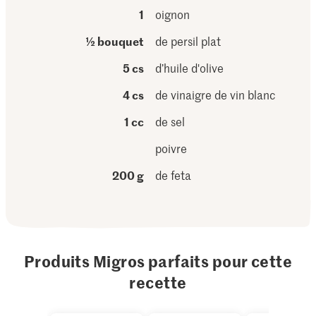
1
oignon
½ bouquet
de persil plat
5 cs
d’huile d'olive
4 cs
de vinaigre de vin blanc
1 cc
de sel
poivre
200 g
de feta
Produits Migros parfaits pour cette
recette