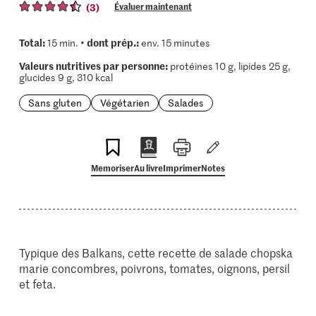
(3)
Évaluer maintenant
Total:
dont prép.:
15 min. •
env. 15 minutes
Valeurs nutritives par personne:
protéines 10 g, lipides 25 g,
glucides 9 g, 310 kcal
Sans gluten
Végétarien
Salades
Memoriser
Au livre
Imprimer
Notes
Typique des Balkans, cette recette de salade chopska
marie concombres, poivrons, tomates, oignons, persil
et feta.