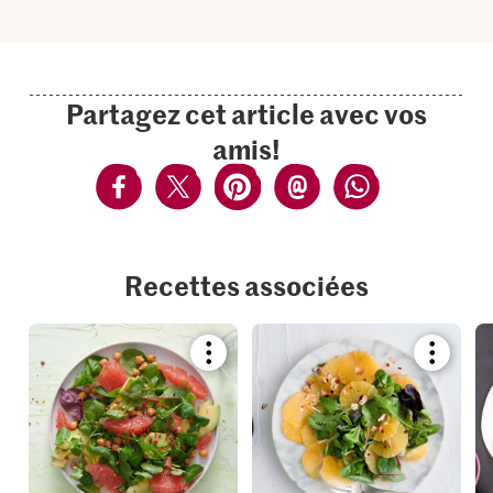
Partagez cet article avec vos
amis!
Recettes associées
Bookmark
Bookmar
recipe
recipe
or
or
add
add
it
it
to
to
your
your
collections.
collection