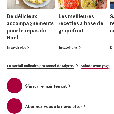
De délicieux
Les meilleures
S
accompagnements
recettes à base de
r
pour le repas de
grapefruit
c
Noël
En savoir plus
En savoir plus
En 
Le portail culinaire personnel de Migros
Salade avec yogourt
S’inscrire maintenant
Abonnez-vous à la newsletter