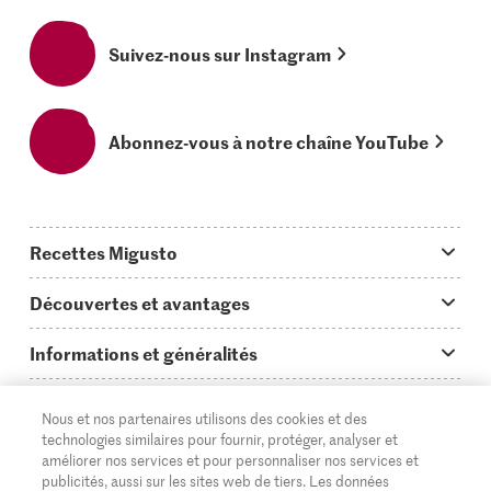
Suivez-nous sur Instagram
Abonnez-vous à notre chaîne YouTube
Recettes Migusto
App Migusto
Découvertes et avantages
Idées de menus
Trucs & astuces
Informations et généralités
Plats principaux
On en parle...
Questions concernant Migusto
Découvrir
Nous et nos partenaires utilisons des cookies et des
Simple & vite prêt
Tutoriels
Cuisiner avec Migusto
Supermarché
technologies similaires pour fournir, protéger, analyser et
améliorer nos services et pour personnaliser nos services et
Apéritif
FR
Glossaire des ingrédients
DE
IT
Service clientèle & contact
publicités, aussi sur les sites web de tiers. Les données
Migros Online