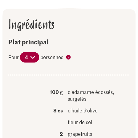
Ingrédients
Plat principal
Pour
4
personnes
100 g
d'edamame écossés,
surgelés
8 cs
d'huile d'olive
fleur de sel
2
grapefruits