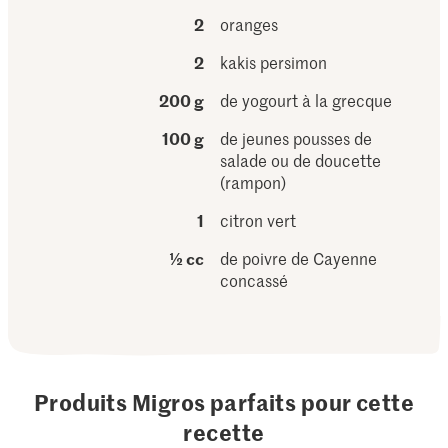
2
oranges
2
kakis persimon
200 g
de yogourt à la grecque
100 g
de jeunes pousses de
salade ou de doucette
(rampon)
1
citron vert
½ cc
de poivre de Cayenne
concassé
Produits Migros parfaits pour cette
recette