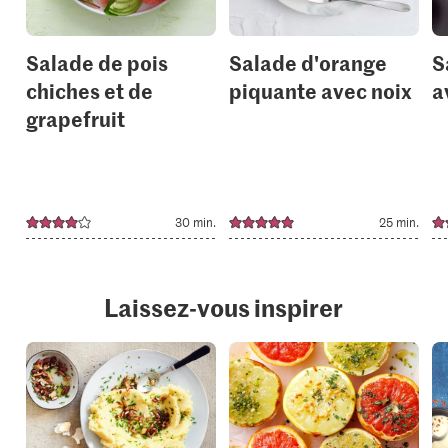
Salade de pois
Salade d'orange
S
chiches et de
piquante avec noix
a
grapefruit
30 min.
25 min.
Laissez-vous inspirer