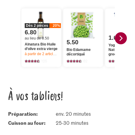
Dès 2 pièces
20%
6.80
1.05
au lieu de 8.50
5.50
Alnatura Bio Huile
Yogos Yogourt
d’olive extra vierge
Bio Edamame
Nature, à la
à partir de 2
articles,
Offre valable du 6.8 au 12.8.2026, jusqu’à épu
décortiqué
grecque
125
62
1576
À vos tabliers!
Préparation:
env. 20 minutes
cuisson au four:
25-30 minutes