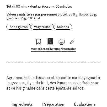
Total:
dont prép.:
50 min. •
env. 20 minutes
Valeurs nutritives par personne:
protéines 8 g, lipides 25 g,
glucides 34 g, 410 kcal
Sans gluten
Végétarien
Salades
Memoriser
Au livre
Imprimer
Notes
Agrumes, kaki, edamame et doucette sur du yogourt à
la grecque, il y a du fruit, des légumes, de la fraîcheur
et de l'originalité dans cette épatante salade.
Ingrédients
Préparation
Évaluations