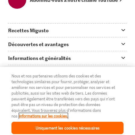
Recettes Migusto
App Migusto
Découvertes et avantages
Idées de menus
Trucs & astuces
Informations et généralités
Plats principaux
On en parle...
Questions concernant Migusto
Découvrir
Nous et nos partenaires utilisons des cookies et des
Simple & vite prêt
Tutoriels
Cuisiner avec Migusto
Supermarché
technologies similaires pour fournir, protéger, analyser et
améliorer nos services et pour personnaliser nos services et
Apéritif
FR
Glossaire des ingrédients
DE
IT
Service clientèle & contact
publicités, aussi sur les sites web de tiers. Les données
Migros Online
peuvent également être transférées vers des pays qui n'ont
Préparations au four
Login Migusto
peut-être pas un niveau de protection des données
Publicité
À propos de Migros
équivalent. Vous trouverez plus d'informations dans
Enfants & famille
nos
informations sur les cookies.
Magazine Migusto
Impressum
Magasins
© 2026 La Fédération des coopératives Migros
Uniquement les cookies nécessaires
Toutes les recettes
Concours
Mentions légales
Cumulus