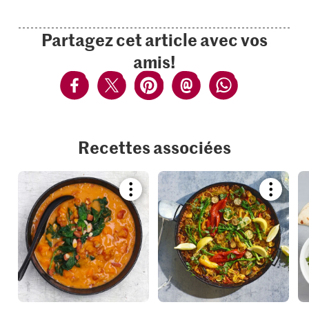
Partagez cet article avec vos
amis!
Recettes associées
Bookmark
Bookmar
recipe
recipe
or
or
add
add
it
it
to
to
your
your
collections.
collection