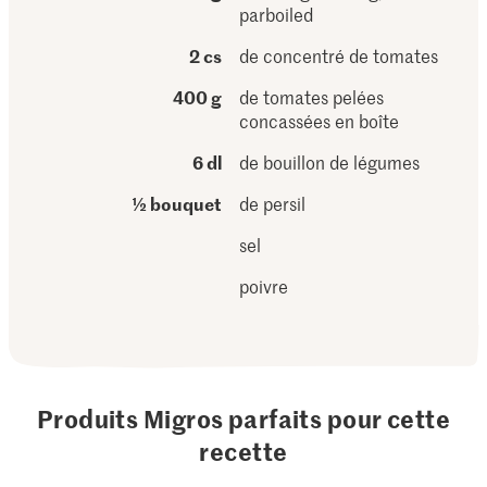
parboiled
2 cs
de concentré de tomates
400 g
de tomates pelées
concassées en boîte
6 dl
de bouillon de légumes
½ bouquet
de persil
sel
poivre
Produits Migros parfaits pour cette
recette