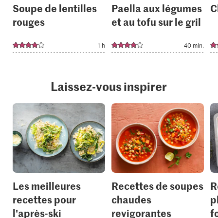
Soupe de lentilles
Paella aux légumes
C
rouges
et au tofu sur le gril
1 h
40 min.
Laissez-vous inspirer
Les meilleures
Recettes de soupes
R
recettes pour
chaudes
p
l'après-ski
revigorantes
f