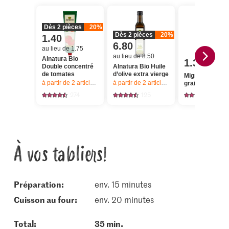
Dès 2 pièces
20%
Dès 2 pièces
20%
1.40
6.80
au lieu de 1.75
au lieu de 8.50
Alnatura Bio
1.35
Double concentré
Alnatura Bio Huile
de tomates
d’olive extra vierge
Migros Riz long
à partir de 2
articles,
Offre valable du 6.8 au 12.8.2026, jusqu’à épu
à partir de 2
articles,
Offre valable du 6.8
grain étuvé
274
125
196
À vos tabliers!
Préparation:
env. 15 minutes
cuisson au four:
env. 20 minutes
Total:
35 min.