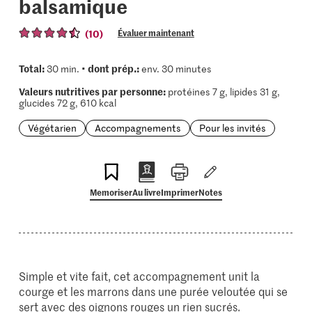
balsamique
(10)
Évaluer maintenant
Total:
dont prép.:
30 min. •
env. 30 minutes
Valeurs nutritives par personne:
protéines 7 g, lipides 31 g,
glucides 72 g, 610 kcal
Végétarien
Accompagnements
Pour les invités
Memoriser
Au livre
Imprimer
Notes
Simple et vite fait, cet accompagnement unit la
courge et les marrons dans une purée veloutée qui se
sert avec des oignons rouges un rien sucrés.