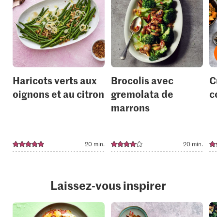
or
or
add
add
it
it
to
to
your
your
collections.
collection
Haricots verts aux
Brocolis avec
C
oignons et au citron
gremolata de
c
marrons
20 min.
20 min.
Laissez-vous inspirer