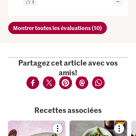
1
Montrer toutes les évaluations (10)
Partagez cet article avec vos
amis!
Recettes associées
Bookmark
Bookmar
recipe
recipe