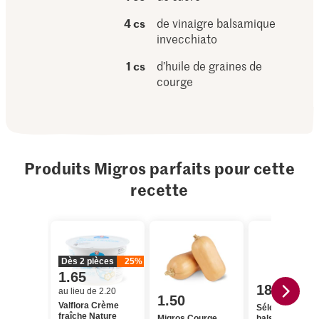
4 cs
de vinaigre balsamique
invecchiato
1 cs
d’huile de graines de
courge
Produits Migros parfaits pour cette
recette
Dès 2 pièces
25%
1.65
18.95
au lieu de 2.20
1.50
Valflora Crème
Sélection Vinai
fraîche Nature
Migros Courge
balsamique