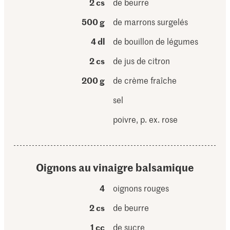
2 cs
de beurre
500 g
de marrons surgelés
4 dl
de bouillon de légumes
2 cs
de jus de citron
200 g
de crème fraîche
sel
poivre, p. ex. rose
Oignons au vinaigre balsamique
4
oignons rouges
2 cs
de beurre
1 cc
de sucre