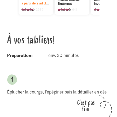
à partir de 2
articles,
Offre valable du 6.8 au 12.8.2026, jusqu’à épu
Butternut
invecchiato
2685
641
80
À vos tabliers!
Préparation:
env. 30 minutes
Éplucher la courge, l'épépiner puis la détailler en dés.
C'est pas
fini