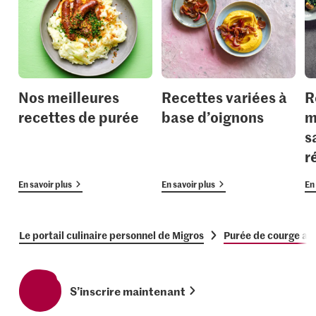
Nos meilleures
Recettes variées à
R
recettes de purée
base d’oignons
m
s
r
En savoir plus
En savoir plus
En 
Le portail culinaire personnel de Migros
Purée de courge au
S’inscrire maintenant