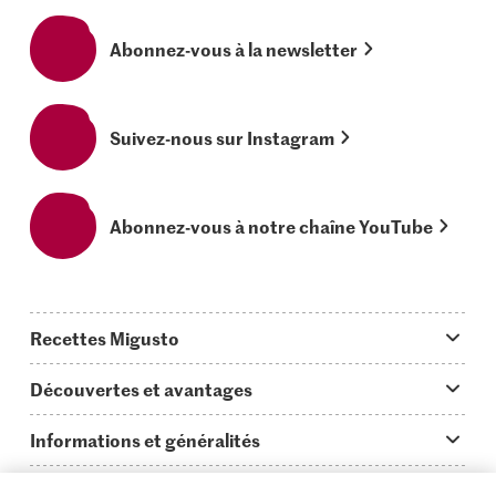
Abonnez-vous à la newsletter
Suivez-nous sur Instagram
Abonnez-vous à notre chaîne YouTube
Recettes Migusto
App Migusto
Découvertes et avantages
Idées de menus
Trucs & astuces
Informations et généralités
Plats principaux
On en parle...
Questions concernant Migusto
Découvrir