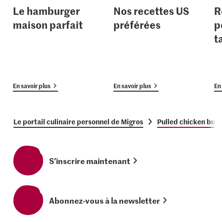
Le hamburger
Nos recettes US
R
maison parfait
préférées
p
t
En savoir plus
En savoir plus
En 
Le portail culinaire personnel de Migros
Pulled chicken bur
S’inscrire maintenant
Abonnez-vous à la newsletter