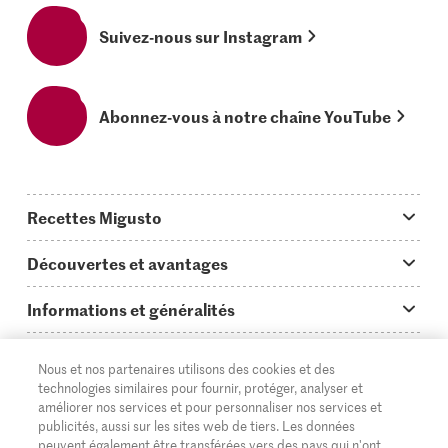
Suivez-nous sur Instagram
Abonnez-vous à notre chaîne YouTube
Recettes Migusto
App Migusto
Découvertes et avantages
Idées de menus
Trucs & astuces
Informations et généralités
Plats principaux
On en parle...
Questions concernant Migusto
Découvrir
Nous et nos partenaires utilisons des cookies et des
Simple & vite prêt
Tutoriels
Cuisiner avec Migusto
Supermarché
technologies similaires pour fournir, protéger, analyser et
améliorer nos services et pour personnaliser nos services et
Apéritif
FR
Glossaire des ingrédients
DE
IT
Service clientèle & contact
publicités, aussi sur les sites web de tiers. Les données
Migros Online
peuvent également être transférées vers des pays qui n'ont