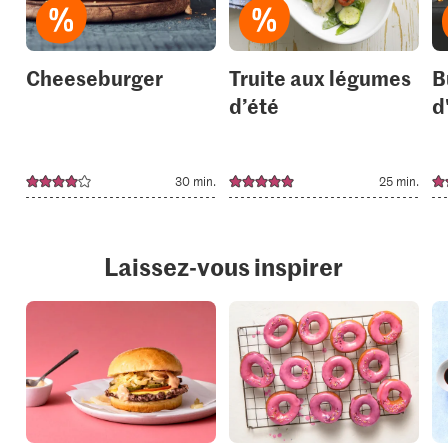
Cheeseburger
Truite aux légumes
B
d’été
d
30 min.
25 min.
Laissez-vous inspirer