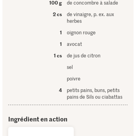
100 g
de concombre à salade
2 cs
de vinaigre, p. ex. aux
herbes
1
oignon rouge
1
avocat
1 cs
de jus de citron
sel
poivre
4
petits pains, buns, petits
pains de Sils ou ciabattas
Ingrédient en action