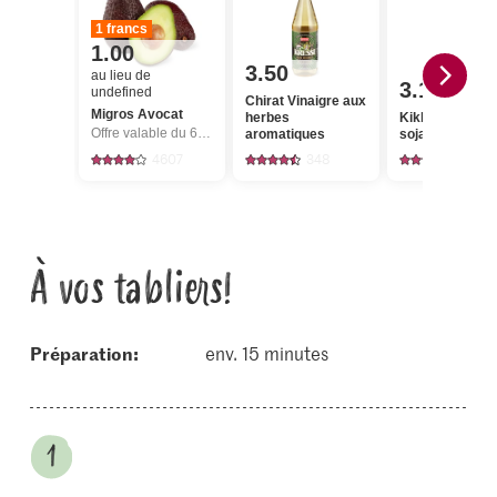
1 francs
1.00
3.50
au lieu de
3.15
undefined
Chirat Vinaigre aux
Migros Avocat
herbes
Kikkoman Sau
Offre valable du 6.8 au 12.8.2026, jusqu’à épuisement du stock.
aromatiques
soja
4607
348
219
À vos tabliers!
Préparation:
env. 15 minutes