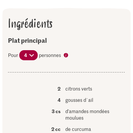
Ingrédients
Plat principal
Pour
4
personnes
2
citrons verts
4
gousses d´ail
3 cs
d’amandes mondées
moulues
2 cc
de curcuma