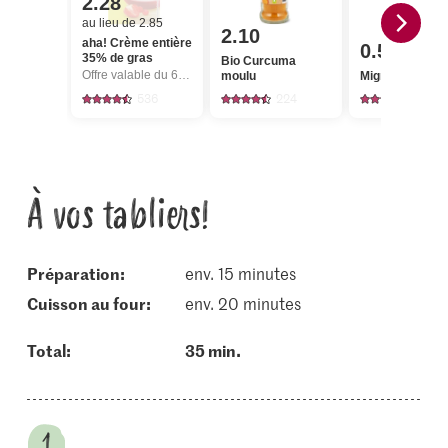
2.28
au lieu de 2.85
2.10
aha! Crème entière
0.50
35% de gras
Bio Curcuma
Offre valable du 6.8 au 12.8.2026, jusqu’à épuisement du stock.
moulu
Migros Ail
536
224
2485
À vos tabliers!
Préparation:
env. 15 minutes
cuisson au four:
env. 20 minutes
Total:
35 min.