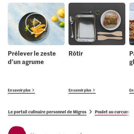
Prélever le zeste
Rôtir
P
d’un agrume
g
En savoir plus
En savoir plus
En 
Le portail culinaire personnel de Migros
Poulet au curcuma et