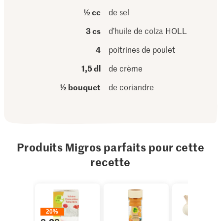
½ cc
de sel
3 cs
d’huile de colza HOLL
4
poitrines de poulet
1,5 dl
de crème
½ bouquet
de coriandre
Produits Migros parfaits pour cette
recette
20%