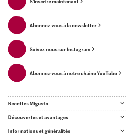
S’inscrire maintenant
Abonnez-vous à la newsletter
Suivez-nous sur Instagram
Abonnez-vous à notre chaîne YouTube
Recettes Migusto
App Migusto
Découvertes et avantages
Idées de menus
Trucs & astuces
Informations et généralités