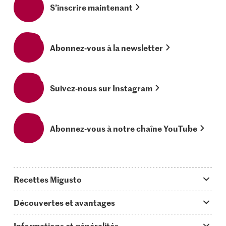
S’inscrire maintenant
Abonnez-vous à la newsletter
Suivez-nous sur Instagram
Abonnez-vous à notre chaîne YouTube
Recettes Migusto
App Migusto
Découvertes et avantages
Idées de menus
Trucs & astuces
Informations et généralités