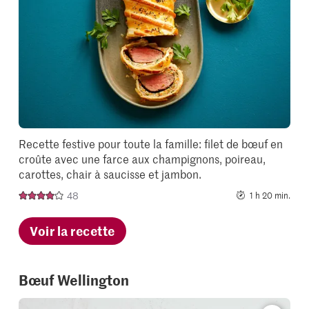
your
collectio
Recette festive pour toute la famille: filet de bœuf en
croûte avec une farce aux champignons, poireau,
carottes, chair à saucisse et jambon.
48
1 h 20 min.
Voir la recette
Bœuf Wellington