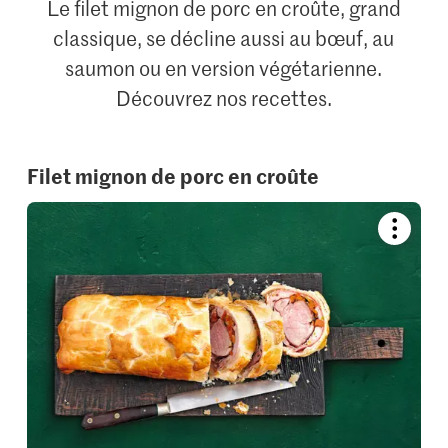
Le filet mignon de porc en croûte, grand
classique, se décline aussi au bœuf, au
saumon ou en version végétarienne.
Découvrez nos recettes.
Filet mignon de porc en croûte
Bookmar
recipe
or
add
it
to
your
collectio