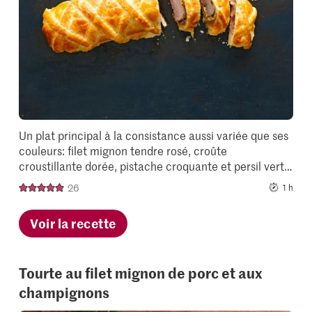
collectio
Un plat principal à la consistance aussi variée que ses
couleurs: filet mignon tendre rosé, croûte
croustillante dorée, pistache croquante et persil vert…
26
1 h
Voir la recette
Tourte au filet mignon de porc et aux
champignons