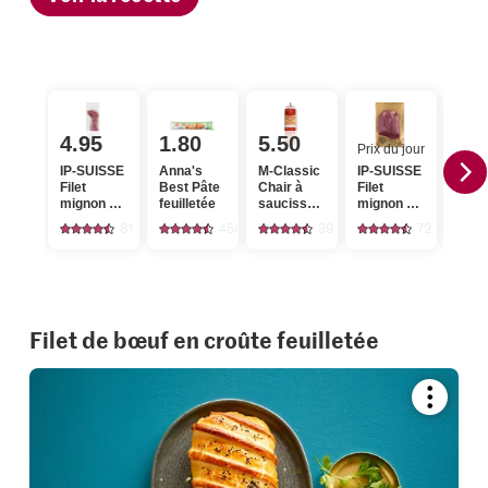
4.95
1.80
5.50
Prix du jour
Prix 
IP-SUISSE
Anna's
M-Classic
IP-SUISSE
Filet
Best Pâte
Chair à
Filet
Migr
mignon de
feuilletée
saucisse
mignon de
Bett
porc
de veau
bœuf
81
450
39
72
Filet de bœuf en croûte feuilletée
Bookmar
recipe
or
add
it
to