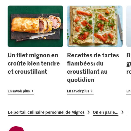
Un filet mignon en
Recettes de tartes
B
croûte bien tendre
flambées: du
g
et croustillant
croustillant au
r
quotidien
En savoir plus
En savoir plus
En 
Le portail culinaire personnel de Migros
On en parle…
Fi