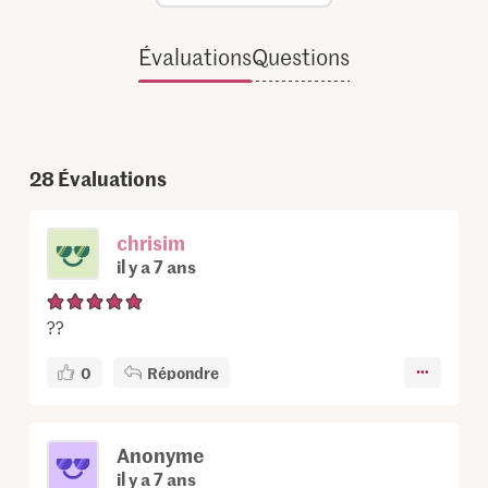
Évaluations
Questions
28
Évaluations
chrisim
il y a 7 ans
?️?
0
Répondre
Anonyme
il y a 7 ans