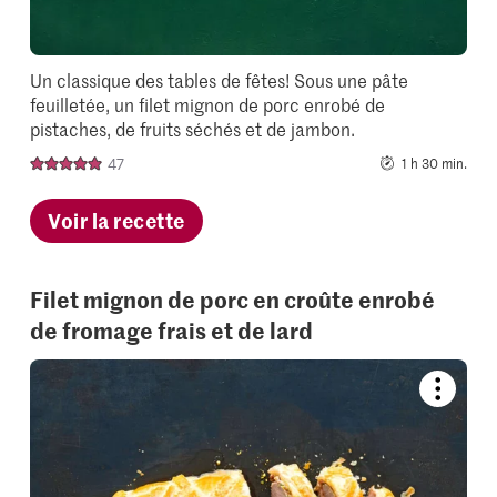
Un classique des tables de fêtes! Sous une pâte
feuilletée, un filet mignon de porc enrobé de
pistaches, de fruits séchés et de jambon.
47
1 h 30 min.
Voir la recette
Filet mignon de porc en croûte enrobé
de fromage frais et de lard
Bookmar
recipe
or
add
it
to
your