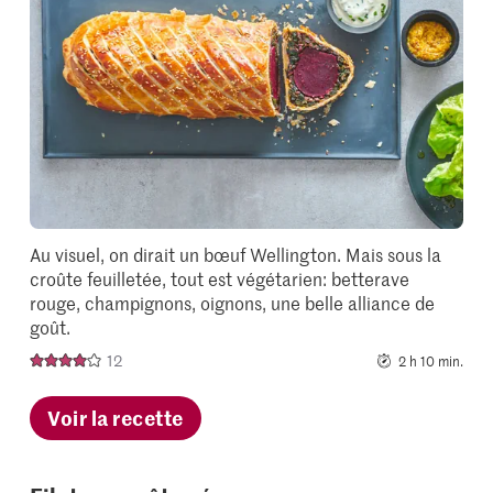
it
to
your
collectio
Au visuel, on dirait un bœuf Wellington. Mais sous la
croûte feuilletée, tout est végétarien: betterave
rouge, champignons, oignons, une belle alliance de
goût.
12
2 h 10 min.
Voir la recette