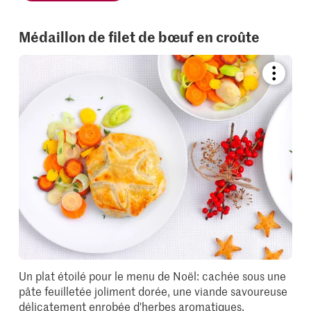
Médaillon de filet de bœuf en croûte
Bookmar
recipe
or
add
it
to
your
collectio
Un plat étoilé pour le menu de Noël: cachée sous une
pâte feuilletée joliment dorée, une viande savoureuse
délicatement enrobée d'herbes aromatiques.