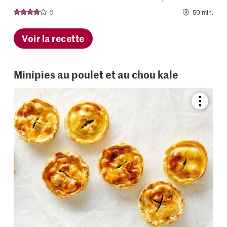
6
50 min.
Voir la recette
Minipies au poulet et au chou kale
Bookmar
recipe
or
add
it
to
your
collectio