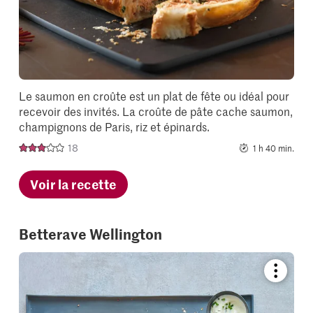
Le saumon en croûte est un plat de fête ou idéal pour
recevoir des invités. La croûte de pâte cache saumon,
champignons de Paris, riz et épinards.
18
1 h 40 min.
Voir la recette
Betterave Wellington
Bookmar
recipe
or
add