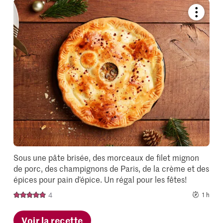
Bookmar
recipe
or
add
it
to
your
collectio
Sous une pâte brisée, des morceaux de filet mignon
de porc, des champignons de Paris, de la crème et des
épices pour pain d’épice. Un régal pour les fêtes!
4
1 h
Voir la recette