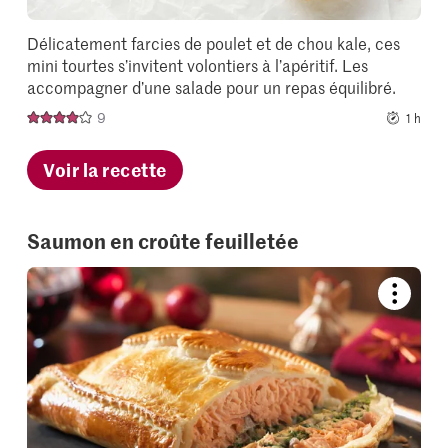
Délicatement farcies de poulet et de chou kale, ces
mini tourtes s’invitent volontiers à l’apéritif. Les
accompagner d’une salade pour un repas équilibré.
9
1 h
Voir la recette
Saumon en croûte feuilletée
Bookmar
recipe
or
add
it
to
your
collectio