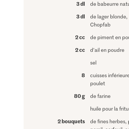
3 dl
de babeurre nat
3 dl
de lager blonde, 
Chopfab
2 cc
de piment en po
2 cc
d’ail en poudre
sel
8
cuisses inférieur
poulet
80 g
de farine
huile pour la frit
2 bouquets
de fines herbes, 