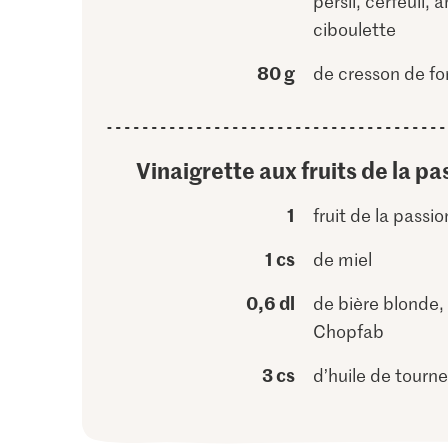
persil, cerfeuil, 
ciboulette
80 g
de cresson de fo
Vinaigrette aux fruits de la pa
1
fruit de la passio
1 cs
de miel
0,6 dl
de bière blonde, 
Chopfab
3 cs
d’huile de tourne