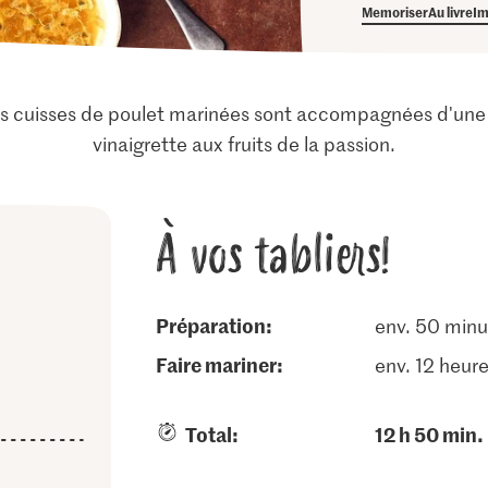
Memoriser
Au livre
Im
ces cuisses de poulet marinées sont accompagnées d'une 
vinaigrette aux fruits de la passion.
À vos tabliers!
Préparation:
env. 50 minu
faire mariner:
env. 12 heur
Total:
12 h 50 min.