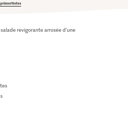
primer
Notes
salade revigorante arrosée d'une
tes
es