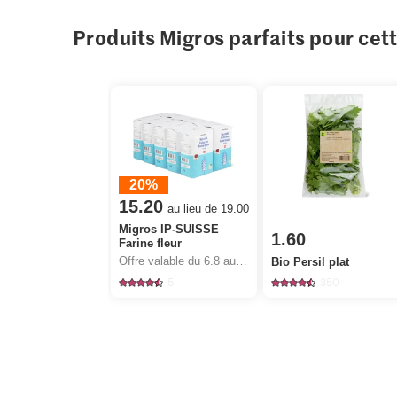
Produits Migros parfaits pour cet
20%
15.20
au lieu de 19.00
Migros IP-SUISSE
1.60
Farine fleur
Offre valable du 6.8 au 12.8.2026, jusqu’à épuisement du stock.
Bio Persil plat
5
350