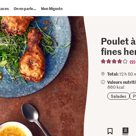
tuces
On en parle…
Mon Migusto
Poulet à
fines he
(2)
Total:
12 h 50 
Valeurs nutrit
660 kcal
Salades
P