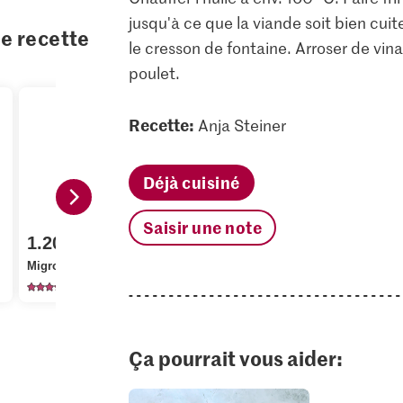
jusqu'à ce que la viande soit bien cuite
te recette
le cresson de fontaine. Arroser de vinai
poulet.
Recette:
Anja Steiner
Déjà cuisiné
Saisir une note
1.20
4.95
1.20
Optigal De la région
Alnatura Bi
Migros Babeurre Nature
Pilons de poulet
fleur
274
60
15
Ça pourrait vous aider: