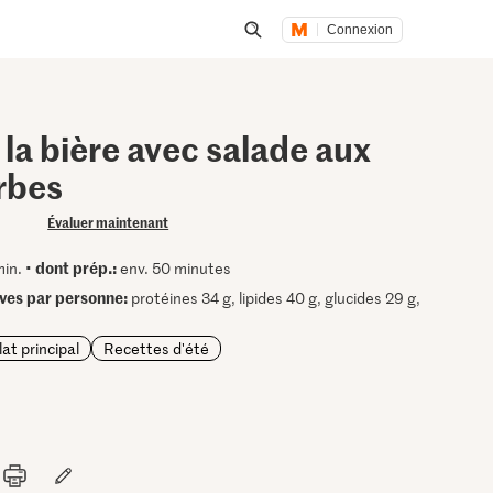
Connexion
Lancer une recherche
 la bière avec salade aux
rbes
Évaluer maintenant
dont prép.:
min. •
env. 50 minutes
ives par personne:
protéines 34 g, lipides 40 g, glucides 29 g,
lat principal
Recettes d'été