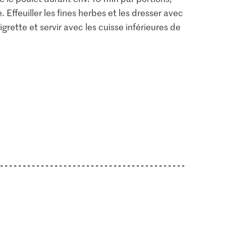
. Effeuiller les fines herbes et les dresser avec
grette et servir avec les cuisse inférieures de
1.05
0.55
o Miel Fine
Jura Sel Sel iodé et
M-Classic Ail en
fluoré
granulés
8
1242
320