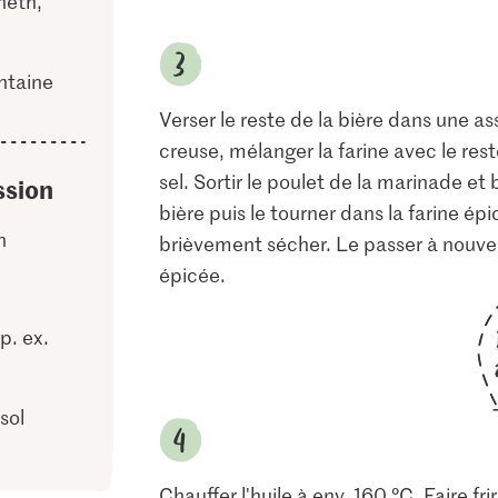
aneth,
ntaine
Verser le reste de la bière dans une a
creuse, mélanger la farine avec le rest
sel. Sortir le poulet de la marinade et
ssion
bière puis le tourner dans la farine épi
n
brièvement sécher. Le passer à nouveau
épicée.
p. ex.
sol
Chauffer l'huile à env. 160 °C. Faire fr