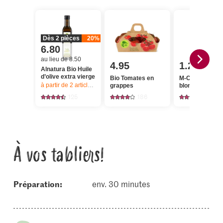
Dès 2 pièces
20%
6.80
au lieu de 8.50
4.95
1.20
Alnatura Bio Huile
d’olive extra vierge
Bio Tomates en
M-Classic Pan
à partir de 2
articles,
Offre valable du 6.8 au 12.8.2026, jusqu’à épu
grappes
blonde
125
186
520
À vos tabliers!
Préparation:
env. 30 minutes