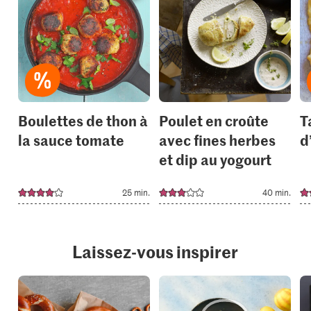
recipe
recipe
or
or
add
add
it
it
to
to
your
your
collections.
collection
Boulettes de thon à
Poulet en croûte
T
la sauce tomate
avec fines herbes
d
et dip au yogourt
25 min.
40 min.
Laissez-vous inspirer