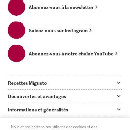
Abonnez-vous à la newsletter
Suivez-nous sur Instagram
Abonnez-vous à notre chaîne YouTube
Recettes Migusto
App Migusto
Découvertes et avantages
Idées de menus
Trucs & astuces
Informations et généralités
Plats principaux
On en parle...
Questions concernant Migusto
Découvrir
Nous et nos partenaires utilisons des cookies et des
Simple & vite prêt