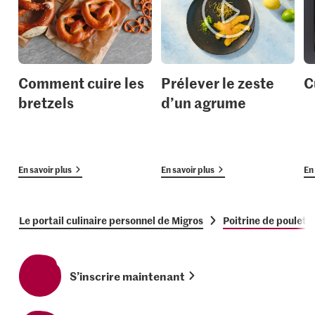
Comment cuire les
Prélever le zeste
C
bretzels
d’un agrume
En savoir plus
En savoir plus
En 
Le portail culinaire personnel de Migros
Poitrine de poulet 
S’inscrire maintenant