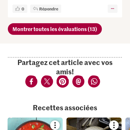
0
Répondre
Montrer toutes les évaluations (13)
Partagez cet article avec vos
amis!
Recettes associées
Bookmark
Bookmar