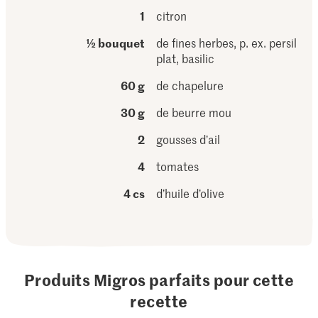
1
citron
½ bouquet
de fines herbes, p. ex. persil
plat, basilic
60 g
de chapelure
30 g
de beurre mou
2
gousses d’ail
4
tomates
4 cs
d’huile d’olive
Produits Migros parfaits pour cette
recette