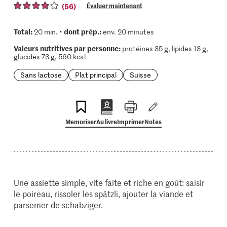
(56)
Évaluer maintenant
Total:
dont prép.:
20 min. •
env. 20 minutes
Valeurs nutritives par personne:
protéines 35 g, lipides 13 g,
glucides 73 g, 560 kcal
Sans lactose
Plat principal
Suisse
Memoriser
Au livre
Imprimer
Notes
Une assiette simple, vite faite et riche en goût: saisir
le poireau, rissoler les spätzli, ajouter la viande et
parsemer de schabziger.