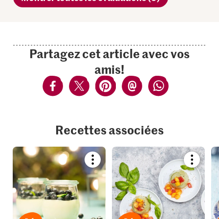
Partagez cet article avec vos
amis!
Recettes associées
Bookmark
Bookmar
recipe
recipe
or
or
add
add
it
it
to
to
your
your
collections.
collection