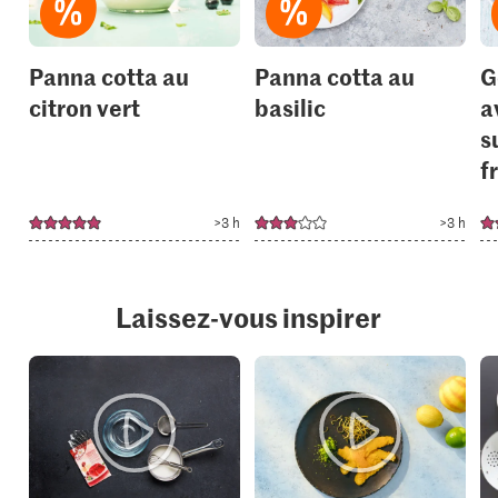
Panna cotta au
Panna cotta au
G
citron vert
basilic
a
s
f
>3 h
>3 h
Laissez-vous inspirer