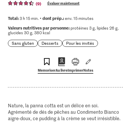
(9)
Évaluer maintenant
Total:
dont prép.:
3 h 15 min. •
env. 15 minutes
Valeurs nutritives par personne:
protéines 3 g, lipides 26 g,
glucides 30 g, 380 kcal
Sans gluten
Desserts
Pour les invités
Memoriser
Au livre
Imprimer
Notes
Nature, la panna cotta est un délice en soi.
Agrémenté de dés de pêches au Condimento Bianco
aigre-doux, ce pudding à la crème se veut irrésistible.