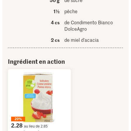
50 g
de sucre
1½
pêche
4 cs
de Condimento Bianco
DolceAgro
2 cs
de miel d’acacia
Ingrédient en action
20%
2.28
au lieu de 2.85