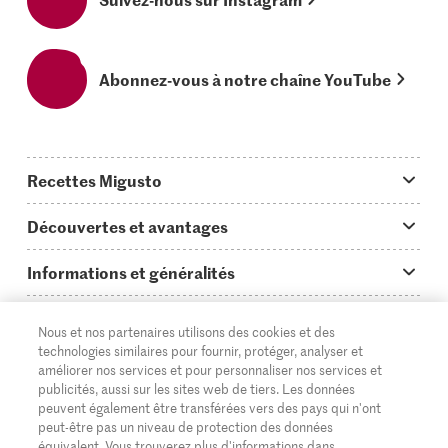
Abonnez-vous à notre chaîne YouTube
Recettes Migusto
App Migusto
Découvertes et avantages
Idées de menus
Trucs & astuces
Informations et généralités
Plats principaux
On en parle...
Questions concernant Migusto
Découvrir
Nous et nos partenaires utilisons des cookies et des
Simple & vite prêt
Tutoriels
Cuisiner avec Migusto
Supermarché
technologies similaires pour fournir, protéger, analyser et
améliorer nos services et pour personnaliser nos services et
Apéritif
FR
Glossaire des ingrédients
DE
IT
Service clientèle & contact
publicités, aussi sur les sites web de tiers. Les données
Migros Online
peuvent également être transférées vers des pays qui n'ont
Préparations au four
Login Migusto
peut-être pas un niveau de protection des données
Publicité
À propos de Migros
équivalent. Vous trouverez plus d'informations dans