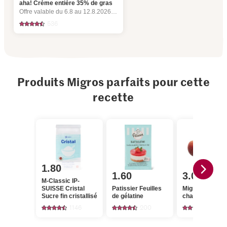
aha! Crème entière 35% de gras
Offre valable du 6.8 au 12.8.2026, jusqu’à épuisement du stock.
536
Produits Migros parfaits pour cette
recette
1.80
1.60
3.00
M-Classic IP-
SUISSE Cristal
Patissier Feuilles
Migros Pêches
Sucre fin cristallisé
de gélatine
chair jaune
1146
200
646