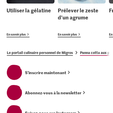
Utiliser la gélatine
Prélever le zeste
F
d’un agrume
En savoir plus
En savoir plus
En 
Le portail culinaire personnel de Migros
Panna cotta aux pêc
S’inscrire maintenant
Abonnez-vous à la newsletter
Suivez-nous sur Instagram