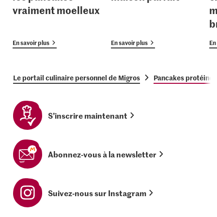
vraiment moelleux
m
b
En savoir plus
En savoir plus
En 
Le portail culinaire personnel de Migros
Pancakes protéinés
S’inscrire maintenant
Abonnez-vous à la newsletter
Suivez-nous sur Instagram