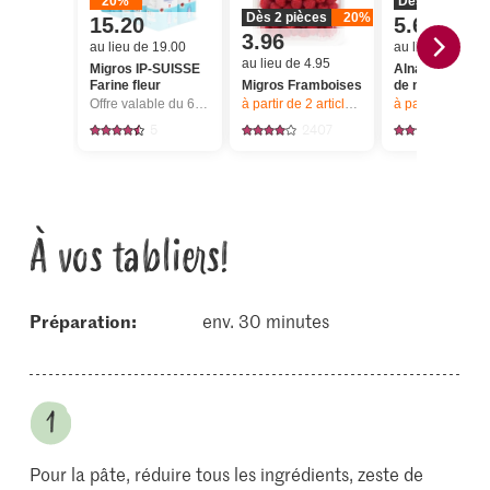
20%
Dès 2 pièces
Dès 2 pièces
20%
15.20
5.68
3.96
au lieu de 19.00
au lieu de 7.10
au lieu de 4.95
Migros IP-SUISSE
Alnatura Bio Hu
Farine fleur
Migros Framboises
de noix de co
Offre valable du 6.8 au 12.8.2026, jusqu’à épuisement du stock.
à partir de 2
articles,
Offre valable du 6.8
à partir de 2
articl
5
2407
158
À vos tabliers!
Préparation:
env. 30 minutes
Pour la pâte, réduire tous les ingrédients, zeste de