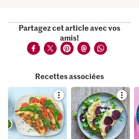
Partagez cet article avec vos
amis!
Recettes associées
Bookmark
Bookmar
recipe
recipe
or
or
add
add
it
it
to
to
your
your
collections.
collection