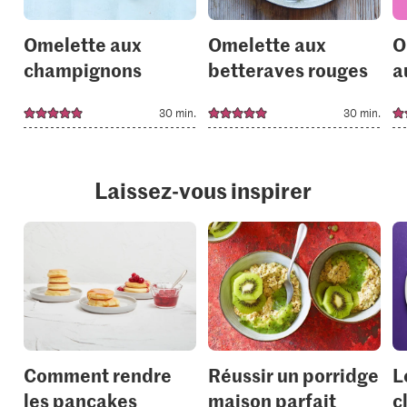
Omelette aux
Omelette aux
O
champignons
betteraves rouges
a
30 min.
30 min.
Laissez-vous inspirer
Comment rendre
Réussir un porridge
L
les pancakes
maison parfait
c