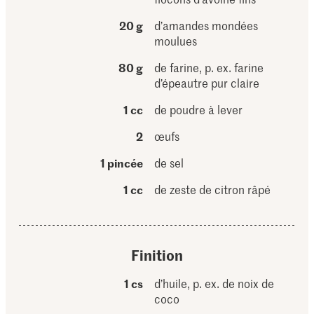
20 g
d’amandes mondées
moulues
80 g
de farine, p. ex. farine
d’épeautre pur claire
1 cc
de poudre à lever
2
œufs
1 pincée
de sel
1 cc
de zeste de citron râpé
Finition
1 cs
d’huile, p. ex. de noix de
coco