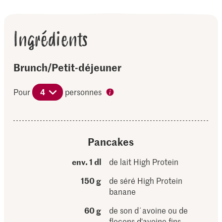
Ingrédients
Brunch/Petit-déjeuner
Pour
4
personnes
Pancakes
env. 1 dl
de lait High Protein
150 g
de séré High Protein
banane
60 g
de son d´avoine ou de
flocons d'avoine fins