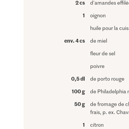
2 cs
d'amandes effilé
1
oignon
huile pour la cui
env. 4 cs
de miel
fleur de sel
poivre
0,5 dl
de porto rouge
100 g
de Philadelphia 
50 g
de fromage de c
frais, p. ex. Cha
1
citron