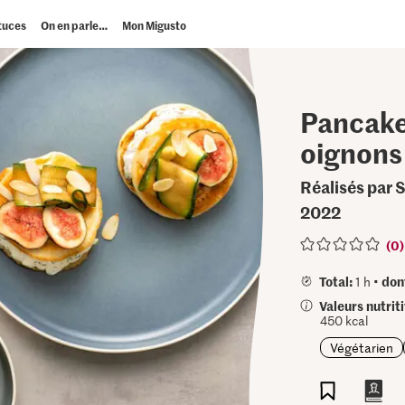
tuces
On en parle…
Mon Migusto
Pancake
oignons
Réalisés par 
2022
(0)
Total:
don
1 h •
Valeurs nutrit
450 kcal
Végétarien