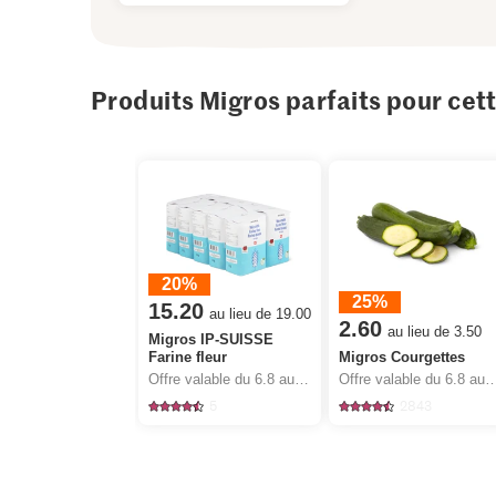
Produits Migros parfaits pour cet
20%
25%
15.20
au lieu de 19.00
2.60
au lieu de 3.50
Migros IP-SUISSE
Farine fleur
Migros Courgettes
Offre valable du 6.8 au 12.8.2026, jusqu’à épuisement du stock.
Offre valable du 6.8 au 12.8.2026, jusqu’à épu
5
2843