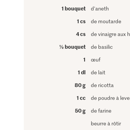
1 bouquet
d'aneth
1 cs
de moutarde
4 cs
de vinaigre aux 
½ bouquet
de basilic
1
œuf
1 dl
de lait
80 g
de ricotta
1 cc
de poudre à leve
50 g
de farine
beurre à rôtir