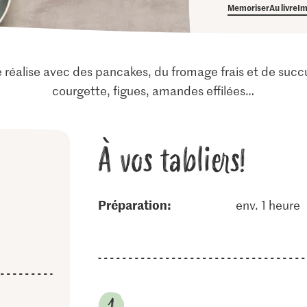
Memoriser
Au livre
Im
 réalise avec des pancakes, du fromage frais et de succu
courgette, figues, amandes effilées…
À vos tabliers!
Préparation:
env. 1 heure