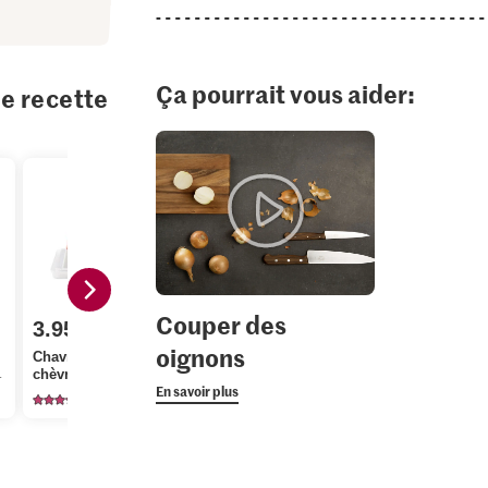
Ça pourrait vous aider:
te recette
Couper des
3.95
3.65
1.70
oignons
Chavroux Fromage de
isement du stock.
chèvre doux piramide
Galbani Ricotta
Migros Oig
En savoir plus
266
444
29