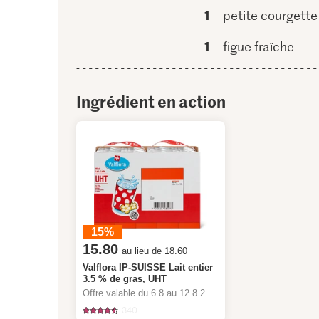
1
petite courgette
1
figue fraîche
Ingrédient en action
15%
15.80
au lieu de 18.60
Valflora IP-SUISSE Lait entier
3.5 % de gras, UHT
Offre valable du 6.8 au 12.8.2026, jusqu’à épuisement du stock.
340