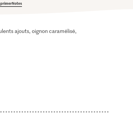
primer
Notes
lents ajouts, oignon caramélisé,