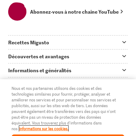
Abonnez-vous à notre chaîne YouTube
Recettes Migusto
App Migusto
Découvertes et avantages
Idées de menus
Trucs & astuces
Informations et généralités
Plats principaux
On en parle...
Questions concernant Migusto
Découvrir
Nous et nos partenaires utilisons des cookies et des
Simple & vite prêt
Tutoriels
Cuisiner avec Migusto
Supermarché
technologies similaires pour fournir, protéger, analyser et
améliorer nos services et pour personnaliser nos services et
Apéritif
FR
Glossaire des ingrédients
DE
IT
Service clientèle & contact
publicités, aussi sur les sites web de tiers. Les données
Migros Online
peuvent également être transférées vers des pays qui n'ont
Préparations au four
Login Migusto
peut-être pas un niveau de protection des données
Publicité
À propos de Migros
équivalent. Vous trouverez plus d'informations dans
Enfants & famille
nos
informations sur les cookies.
Magazine Migusto
Impressum
Magasins