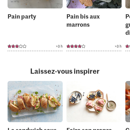
Pain party
Pain bis aux
P
marrons
g
d
>3 h
>3 h
Laissez-vous inspirer
Le sandwich sous
Faire son propre
C