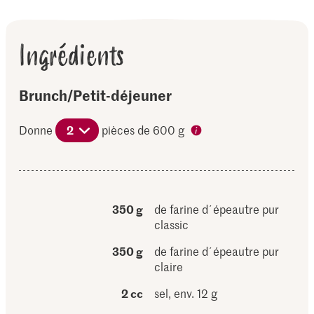
Ingrédients
Brunch/Petit-déjeuner
Donne
2
pièces de 600 g
350 g
de farine d´épeautre pur
classic
350 g
de farine d´épeautre pur
claire
2 cc
sel, env. 12 g