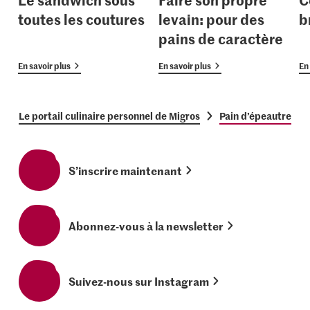
toutes les coutures
levain: pour des
b
pains de caractère
En savoir plus
En savoir plus
En 
Le portail culinaire personnel de Migros
Pain d’épeautre
S’inscrire maintenant
Abonnez-vous à la newsletter
Suivez-nous sur Instagram