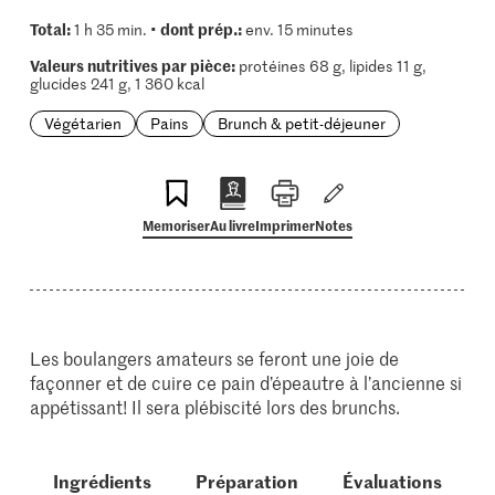
Total:
dont prép.:
1 h 35 min. •
env. 15 minutes
Valeurs nutritives par pièce:
protéines 68 g, lipides 11 g,
glucides 241 g, 1 360 kcal
Végétarien
Pains
Brunch & petit-déjeuner
Memoriser
Au livre
Imprimer
Notes
Les boulangers amateurs se feront une joie de
façonner et de cuire ce pain d’épeautre à l’ancienne si
appétissant! Il sera plébiscité lors des brunchs.
Ingrédients
Préparation
Évaluations