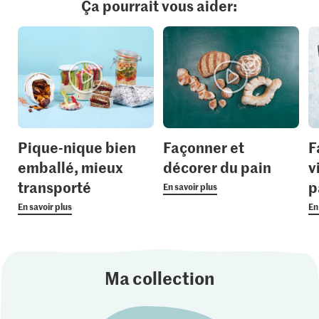
Ça pourrait vous aider:
Pique-nique bien
Façonner et
F
emballé, mieux
décorer du pain
v
transporté
p
En savoir plus
En savoir plus
En
Ma collection