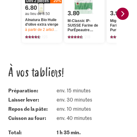
Dès 2 pièces
20%
6.80
3.80
3.95
au lieu de 8.50
Alnatura Bio Huile
M-Classic IP-
Migros IP-SUI
d’olive extra vierge
SUISSE Farine de
Farine de
à partir de 2
articles,
Offre valable du 6.8 au 12.8.2026, jusqu’à épu
PurÉpeautre
PurEpeautre cl
Classic
125
218
197
À vos tabliers!
Préparation:
env. 15 minutes
laisser lever:
env. 30 minutes
repos de la pâte:
env. 10 minutes
cuisson au four:
env. 40 minutes
Total:
1 h 35 min.