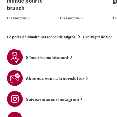
monde pour le
g
brunch
En savoir plus
En savoir plus
En 
Le portail culinaire personnel de Migros
Overnight de flocon
S’inscrire maintenant
Abonnez-vous à la newsletter
Suivez-nous sur Instagram