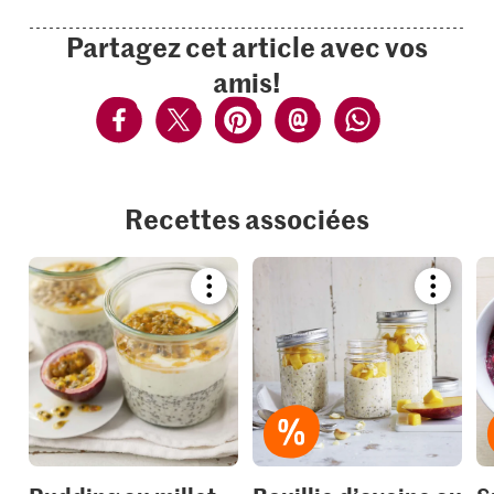
Partagez cet article avec vos
amis!
Recettes associées
Bookmark
Bookmar
recipe
recipe
or
or
add
add
it
it
to
to
your
your
collections.
collection