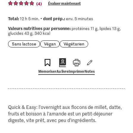
(4)
Évaluer maintenant
Total:
dont prép.:
12 h 5 min. •
env. 5 minutes
Valeurs nutritives par personne:
protéines 11 g, lipides 13 g,
glucides 43 g, 340 kcal
Sans lactose
Végan
Végétarien
Memoriser
Au livre
Imprimer
Notes
Quick & Easy: l'overnight aux flocons de millet, datte,
fruits et boisson à l'amande est un petit-déjeuner
digeste, vite prêt, avec peu d'ingrédients.