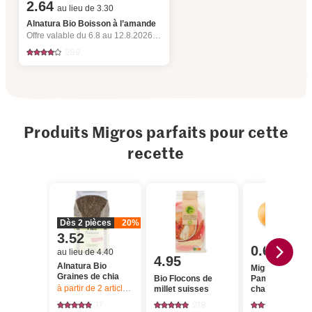
2.64
au lieu de 3.30
Alnatura Bio Boisson à l’amande
Offre valable du 6.8 au 12.8.2026, jusqu’à épuisement du stock.
289
Produits Migros parfaits pour cette
recette
Dès 2 pièces
20%
3.52
0.60
au lieu de 4.40
4.95
Alnatura Bio
Migros
Graines de chia
Bio Flocons de
Pamplemousse
à partir de 2
articles,
Offre valable du 6.8 au 12.8.2026, jusqu’à épu
millet suisses
chair rouge
17
218
1136