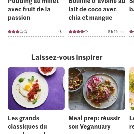
Pudding au millet
Bouillie d’avoine au
S
avec fruit de la
lait de coco avec
b
passion
chia et mangue
>3 h
2 h 15 min.
Laissez-vous inspirer
Les grands
Meal prep: réussir
L
classiques du
son Veganuary
r