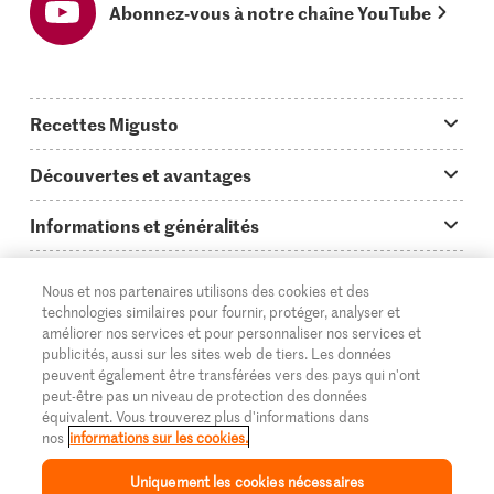
Abonnez-vous à notre chaîne YouTube
Recettes Migusto
App Migusto
Découvertes et avantages
Idées de menus
Trucs & astuces
Informations et généralités
Plats principaux
On en parle...
Questions concernant Migusto
Découvrir
Nous et nos partenaires utilisons des cookies et des
Simple & vite prêt
Tutoriels
Cuisiner avec Migusto
technologies similaires pour fournir, protéger, analyser et
Supermarché
améliorer nos services et pour personnaliser nos services et
Apéritif
FR
Glossaire des ingrédients
DE
IT
publicités, aussi sur les sites web de tiers. Les données
Service clientèle & contact
Migros Online
peuvent également être transférées vers des pays qui n'ont
Préparations au four
peut-être pas un niveau de protection des données
Login Migusto
Publicité
À propos de Migros
équivalent. Vous trouverez plus d'informations dans
nos
informations sur les cookies.
Enfants & famille
Magazine Migusto
Impressum
Magasins
© 2026 La Fédération des coopératives Migros
Uniquement les cookies nécessaires
Toutes les recettes
Concours