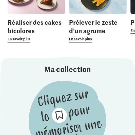
Réaliser des cakes
Prélever le zeste
P
bicolores
d’un agrume
En
En savoir plus
En savoir plus
Ma collection