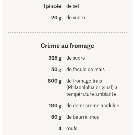
1 pincée
de sel
20 g
de sucre
Crème au fromage
325 g
de sucre
50 g
de fécule de maïs
800 g
de fromage frais
(Philadelphia original) à
température ambiante
180 g
de demi-crème acidulée
60 g
de beurre, mou
4
œufs