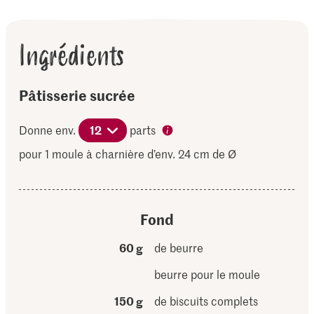
Ingrédients
Pâtisserie sucrée
Donne env.
12
parts
pour 1 moule à charnière d’env. 24 cm de Ø
Fond
60 g
de beurre
beurre pour le moule
150 g
de biscuits complets