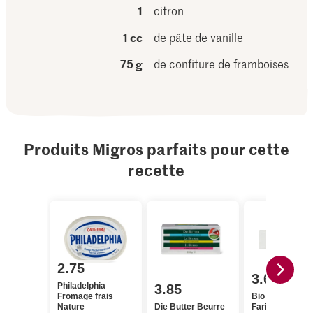
1
citron
1 cc
de pâte de vanille
75 g
de confiture de framboises
Produits Migros parfaits pour cette
recette
2.75
3.60
Philadelphia
3.85
Fromage frais
Bio Petit Beurr
Nature
Die Butter Beurre
Farine complèt