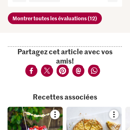
Montrer toutes les évaluations (12)
Partagez cet article avec vos
amis!
Recettes associées
Bookmark
Bookmar
recipe
recipe
or
or
add
add