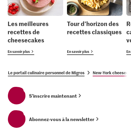
Les meilleures
Tour d’horizon des
R
recettes de
recettes classiques
c
cheesecakes
v
En savoir plus
En savoir plus
En 
Le portail culinaire personnel de Migros
New-York cheeseca
S’inscrire maintenant
Abonnez-vous à la newsletter