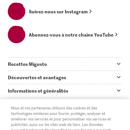
Suivez-nous sur Instagram
Abonnez-vous à notre chaîne YouTube
Recettes Migusto
App Migusto
Découvertes et avantages
Idées de menus
Trucs & astuces
Informations et généralités
Plats principaux
On en parle...
Questions concernant Migusto
Découvrir
Nous et nos partenaires utilisons des cookies et des
Simple & vite prêt
Tutoriels
Cuisiner avec Migusto
Supermarché
technologies similaires pour fournir, protéger, analyser et
améliorer nos services et pour personnaliser nos services et
Apéritif
FR
Glossaire des ingrédients
DE
IT
Service clientèle & contact
publicités, aussi sur les sites web de tiers. Les données
Migros Online
peuvent également être transférées vers des pays qui n'ont