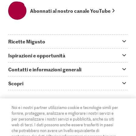
Abonnati al nostro canale YouTube
Ricette Migusto
App Migusto
Ispirazioni e opportunità
Oggi cucino
Trucchi & astuzie
Contatti e informazioni generali
Piatti principali
Storie
Domande su Migusto
Scopri
Ricette semplici & veloci
Video How to
Guida alle abbreviazioni
Supermercato
Aperitivi
IT
Glossario degli ingredienti
DE
FR
Contatti
Migros Online
Noi e i nostri partner utilizziamo cookie e tecnologie simili per
fornire, proteggere, analizzare e migliorare i nostri servizi e
Ricette al forno
Login Migusto
Pubblicità
A proposito della Migros
per personalizzare i nostri servizi e pubblicità, anche su siti
web di terzi. I dati possono anche essere trasferiti in paesi
Ricette per famiglie & bambini
Rivista Migusto
Impressum
che potrebbero non avere un livello equivalente di
Filiali
© 2026 Federazione delle cooperative Migros