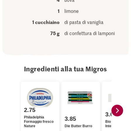
1
limone
1 cucchiaino
di pasta di vaniglia
75 g
di confettura di lamponi
Ingredienti alla tua Migros
2.75
3.60
Philadelphia
3.85
Formaggio fresco
Bio Petit Beurr
Nature
Die Butter Burro
Integrali