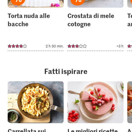
Torta nuda alle
Crostata di mele
T
bacche
cotogne
a
2 h 30 min.
>3 h
Fatti ispirare
Carrellata sui
Le migliori ricette
A