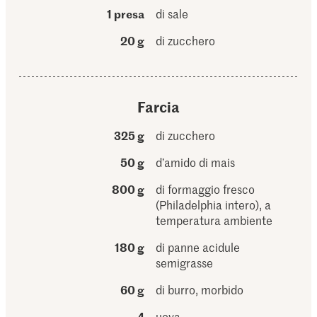
1 presa
di sale
20 g
di zucchero
Farcia
325 g
di zucchero
50 g
d’amido di mais
800 g
di formaggio fresco
(Philadelphia intero), a
temperatura ambiente
180 g
di panne acidule
semigrasse
60 g
di burro, morbido
4
uova