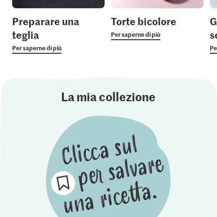
Preparare una
Torte bicolore
G
teglia
s
Per saperne di più
Per saperne di più
Pe
La mia collezione