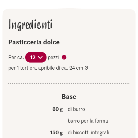
Ingredienti
Pasticceria dolce
Per ca.
12
pezzi
per 1 tortiera apribile di ca. 24 cm Ø
Base
60 g
di burro
burro per la forma
150 g
di biscotti integrali