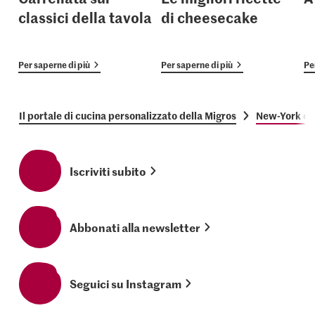
classici della tavola
di cheesecake
Per saperne di più
Per saperne di più
Pe
Il portale di cucina personalizzato della Migros
New-York c
Iscriviti subito
Abbonati alla newsletter
Seguici su Instagram