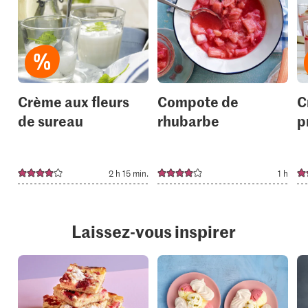
add
add
it
it
to
to
your
your
collections.
collection
Crème aux fleurs
Compote de
C
de sureau
rhubarbe
p
2 h 15 min.
1 h
Laissez-vous inspirer