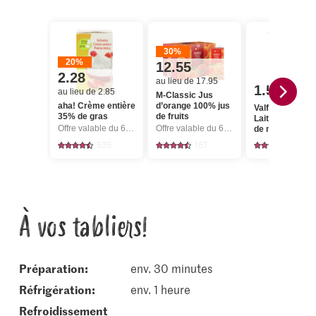
30%
20%
12.55
2.28
au lieu de 17.95
1.55
au lieu de 2.85
M-Classic Jus
aha! Crème entière
d’orange 100% jus
Valflora M-Des
35% de gras
de fruits
Lait acidulé 12
Offre valable du 6.8 au 12.8.2026, jusqu’à épuisement du stock.
Offre valable du 6.8 au 12.8.2026, jusqu’à épuisement du stock.
de matière gra
535
157
487
À vos tabliers!
Préparation:
env. 30 minutes
réfrigération:
env. 1 heure
refroidissement