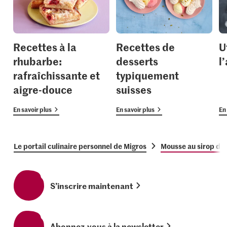
Recettes à la
Recettes de
U
rhubarbe:
desserts
l
rafraîchissante et
typiquement
aigre-douce
suisses
En savoir plus
En savoir plus
En 
Le portail culinaire personnel de Migros
Mousse au sirop de
S’inscrire maintenant
Abonnez-vous à la newsletter