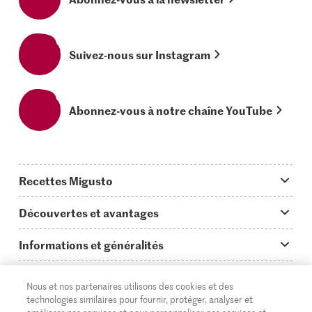
Suivez-nous sur Instagram
Abonnez-vous à notre chaîne YouTube
Recettes Migusto
App Migusto
Découvertes et avantages
Idées de menus
Trucs & astuces
Informations et généralités
Plats principaux
On en parle...
Questions concernant Migusto
Découvrir
Nous et nos partenaires utilisons des cookies et des
Simple & vite prêt
Tutoriels
Cuisiner avec Migusto
Supermarché
technologies similaires pour fournir, protéger, analyser et