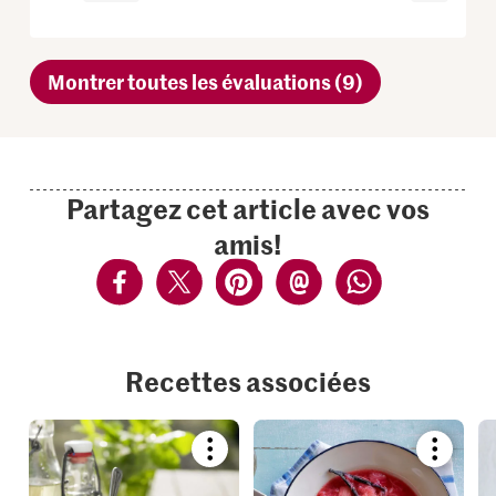
Montrer toutes les évaluations (9)
Partagez cet article avec vos
amis!
Recettes associées
Bookmark
Bookmar
recipe
recipe
or
or