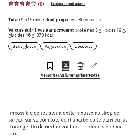
(9)
Évaluer maintenant
Total:
dont prép.:
2 h 15 min. •
env. 30 minutes
Valeurs nutritives par personne:
protéines 3 g, lipides 19 g,
glucides 46 g, 370 kcal
Sans gluten
Végétarien
Desserts
Memoriser
Au livre
Imprimer
Notes
Impossible de résister à cette mousse au sirop de
sureau sur sa compote de rhubarbe cuite dans du jus
d‘orange. Un dessert envoûtant, printemps comme
été.