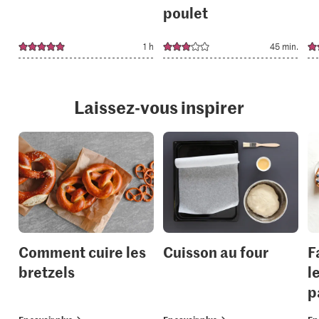
poulet
1 h
45 min.
Laissez-vous inspirer
Comment cuire les
Cuisson au four
F
bretzels
l
p