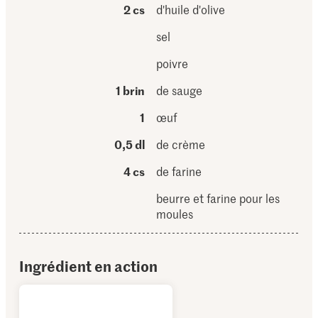
2 cs
d'huile d'olive
sel
poivre
1 brin
de sauge
1
œuf
0,5 dl
de crème
4 cs
de farine
beurre et farine pour les
moules
Ingrédient en action