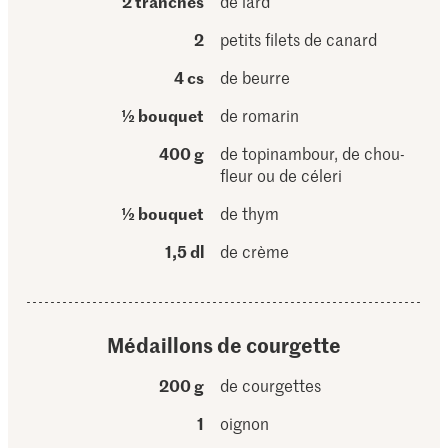
2 tranches
de lard
2
petits filets de canard
4 cs
de beurre
½ bouquet
de romarin
400 g
de topinambour, de chou-
fleur ou de céleri
½ bouquet
de thym
1,5 dl
de crème
Médaillons de courgette
200 g
de courgettes
1
oignon