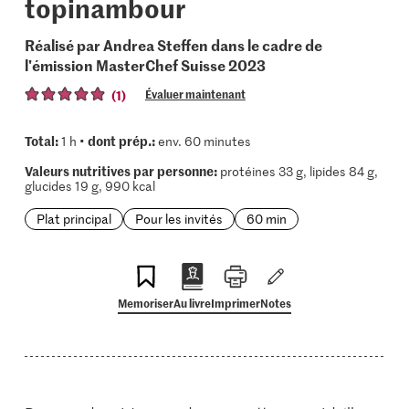
topinambour
Réalisé par Andrea Steffen dans le cadre de
l'émission MasterChef Suisse 2023
(1)
Évaluer maintenant
Total:
dont prép.:
1 h •
env. 60 minutes
Valeurs nutritives par personne:
protéines 33 g, lipides 84 g,
glucides 19 g, 990 kcal
Plat principal
Pour les invités
60 min
Memoriser
Au livre
Imprimer
Notes