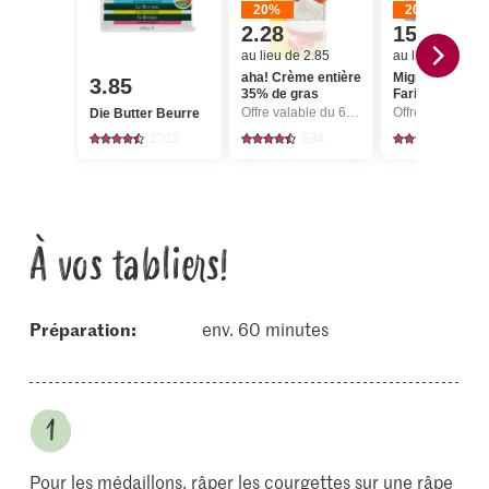
20%
20%
2.28
15.20
au lieu de 2.85
au lieu de 19.00
aha! Crème entière
Migros IP-SUI
3.85
35% de gras
Farine fleur
Offre valable du 6.8 au 12.8.2026, jusqu’à épuisement du stock.
Die Butter Beurre
2723
534
5
À vos tabliers!
Préparation:
env. 60 minutes
Pour les médaillons, râper les courgettes sur une râpe