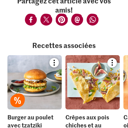
Partagez cet article avec vos
amis!
Recettes associées
Bookmark
Bookmar
recipe
recipe
or
or
add
add
it
it
to
to
your
your
collections.
collection
Burger au poulet
Crêpes aux pois
C
avec tzatziki
chiches et au
o