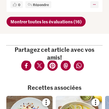
0
Répondre
Montrer toutes les évaluations (16)
Partagez cet article avec vos
amis!
Recettes associées
Bookmark
Bookmar
recipe
recipe