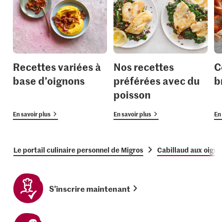
Recettes variées à
Nos recettes
C
base d’oignons
préférées avec du
b
poisson
En savoir plus
En savoir plus
En 
Le portail culinaire personnel de Migros
Cabillaud aux oigno
S’inscrire maintenant