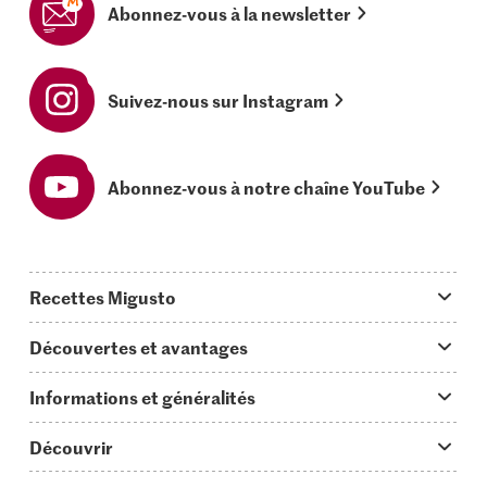
Abonnez-vous à la newsletter
Suivez-nous sur Instagram
Abonnez-vous à notre chaîne YouTube
Recettes Migusto
App Migusto
Découvertes et avantages
Idées de menus
Trucs & astuces
Informations et généralités
Plats principaux
On en parle...
Questions concernant Migusto
Découvrir
Simple & vite prêt
Tutoriels
Cuisiner avec Migusto
Supermarché