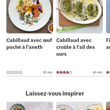
or
or
add
add
it
it
to
to
your
your
collections.
collection
Cabillaud avec œuf
Cabillaud avec
F
poché à l'aneth
croûte à l'ail des
a
ours
30 min.
40 min.
Laissez-vous inspirer