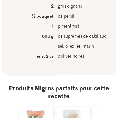
2
gros oignons
½ bouquet
de persil
1
piment fort
600 g
de suprêmes de cabillaud
sel, p. ex. sel marin
env. 2 cs
d’olives noires
Produits Migros parfaits pour cette
recette