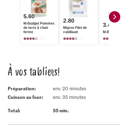
5.60
2.80
M-Budget Pommes
3.40
de terre à chair
Migros Filet de
ferme
cabillaud
M-Budget Oign
258
82
726
À vos tabliers!
Préparation:
env. 20 minutes
cuisson au four:
env. 35 minutes
Total:
55 min.