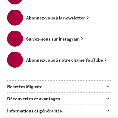
Abonnez-vous à la newsletter
Suivez-nous sur Instagram
Abonnez-vous à notre chaîne YouTube
Recettes Migusto
App Migusto
Découvertes et avantages
Idées de menus
Trucs & astuces
Informations et généralités
Plats principaux