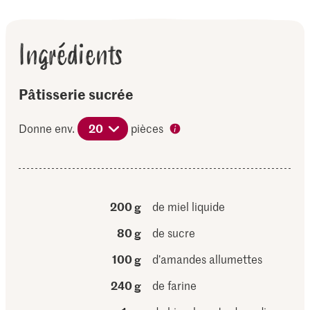
Ingrédients
Pâtisserie sucrée
Donne env.
20
pièces
200 g
de miel liquide
80 g
de sucre
100 g
d’amandes allumettes
240 g
de farine