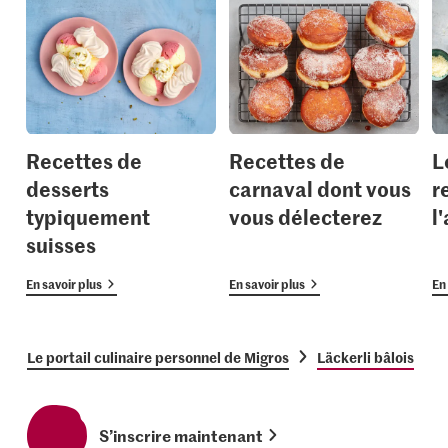
Recettes de
Recettes de
L
desserts
carnaval dont vous
r
typiquement
vous délecterez
l
suisses
En savoir plus
En savoir plus
En 
Le portail culinaire personnel de Migros
Läckerli bâlois
S’inscrire maintenant