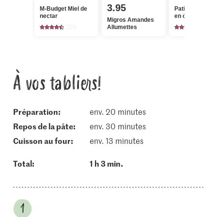
3.95
M-Budget Miel de
Patissier Oran
nectar
en cubes
Migros Amandes
224
8
Allumettes
À vos tabliers!
Préparation:
env. 20 minutes
repos de la pâte:
env. 30 minutes
cuisson au four:
env. 13 minutes
Total:
1 h 3 min.