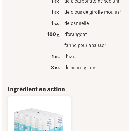
1 cc
de bicarbonate de sodium
1 cc
de clous de girofle moulus*
1 cc
de cannelle
100 g
d’orangeat
farine pour abaisser
1 cs
d’eau
3 cs
de sucre glace
Ingrédient en action