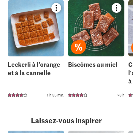
Bookmark
Bookmar
recipe
recipe
or
or
add
add
it
it
to
to
your
your
collections.
collection
Leckerli à l’orange
Biscômes au miel
C
et à la cannelle
l
à
1 h 35 min.
>3 h
Laissez-vous inspirer