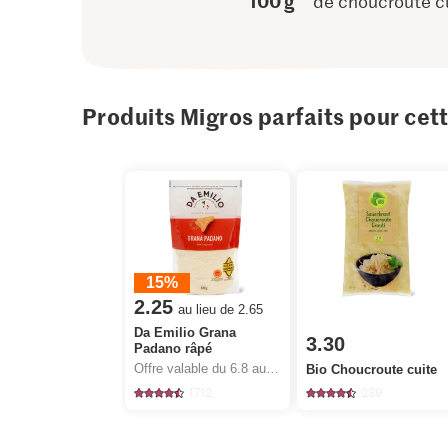
100 g
de choucroute c
Produits Migros parfaits pour cet
15%
2.25
au lieu de 2.65
Da Emilio Grana
3.30
Padano râpé
Offre valable du 6.8 au 12.8.2026, jusqu’à épuisement du stock.
Bio Choucroute cuite
1712
239