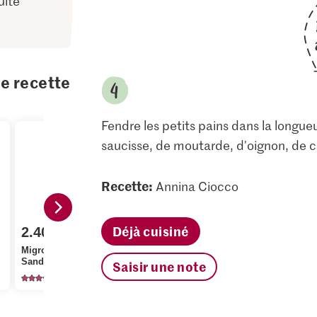
uite
te recette
Fendre les petits pains dans la longue
saucisse, de moutarde, d'oignon, de c
Recette:
Annina Ciocco
Déjà cuisiné
2.40
1.80
1.95
Migros IP-SUISSE
M-Classic Saucisse de
Thomy Mout
Sandwiches
Vienne
forte
Saisir une note
1243
1767
47