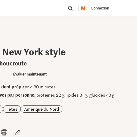
Connexion
Lancer une recherche
 New York style
choucroute
Évaluer maintenant
dont prép.:
•
env. 30 minutes
ives par personne:
protéines 22 g, lipides 31 g, glucides 43 g,
Fêtes
Amérique du Nord