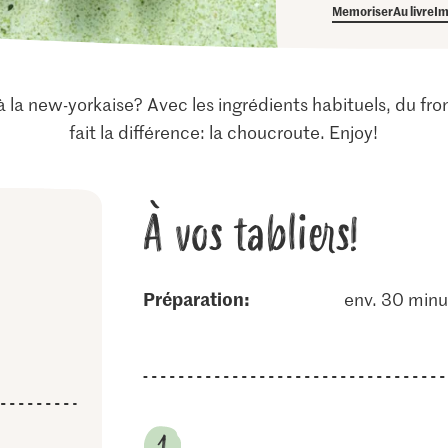
Memoriser
Au livre
Im
a new-yorkaise? Avec les ingrédients habituels, du fro
fait la différence: la choucroute. Enjoy!
À vos tabliers!
Préparation:
env. 30 minu