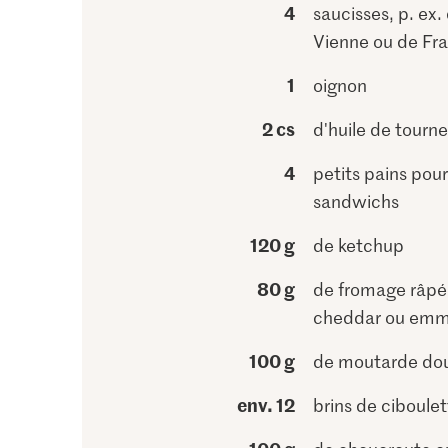
4
saucisses, p. ex.
Vienne ou de Fra
1
oignon
2 cs
d'huile de tourne
4
petits pains pour
sandwichs
120 g
de ketchup
80 g
de fromage râpé,
cheddar ou emm
100 g
de moutarde do
env. 12
brins de ciboulet