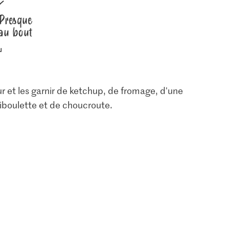
Presque
au bout
ur et les garnir de ketchup, de fromage, d'une
iboulette et de choucroute.
1.20
1.70
arde mi-
Migros Ciboulette
Migros Oignons
9
662
2912