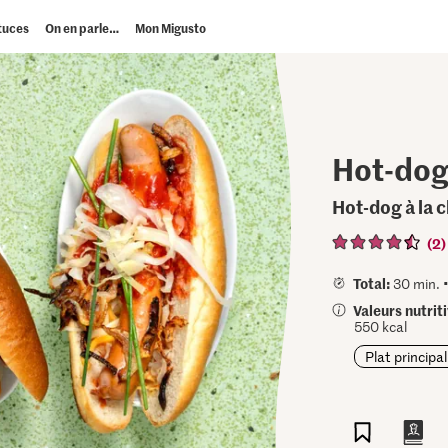
tuces
On en parle…
Mon Migusto
Hot-dog
Hot-dog à la 
(2)
Total:
30 min. 
Valeurs nutrit
550 kcal
Plat principal