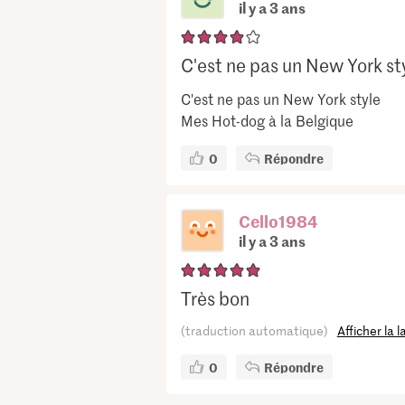
il y a 3 ans
C'est ne pas un New York sty
C'est ne pas un New York style
Mes Hot-dog à la Belgique
0
Répondre
Cello1984
il y a 3 ans
Très bon
(traduction automatique)
Afficher la 
0
Répondre