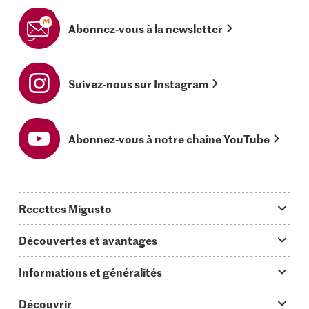
Abonnez-vous à la newsletter
Suivez-nous sur Instagram
Abonnez-vous à notre chaîne YouTube
Recettes Migusto
App Migusto
Découvertes et avantages
Idées de menus
Trucs & astuces
Informations et généralités
Plats principaux
On en parle...
Questions concernant Migusto
Découvrir