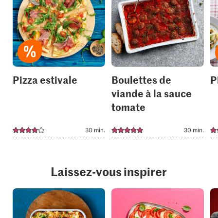
or
or
add
add
it
it
to
to
your
your
collections.
collection
Pizza estivale
Boulettes de
P
viande à la sauce
tomate
30 min.
30 min.
Laissez-vous inspirer