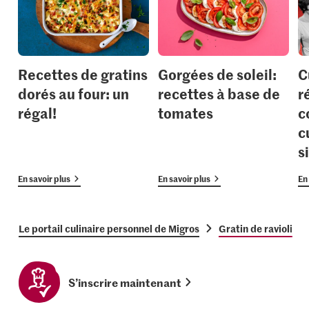
Recettes de gratins
Gorgées de soleil:
C
dorés au four: un
recettes à base de
r
régal!
tomates
c
c
s
En savoir plus
En savoir plus
En 
Le portail culinaire personnel de Migros
Gratin de ravioli
S’inscrire maintenant