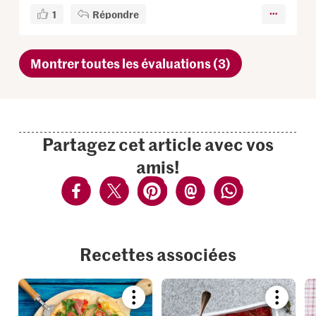
1
Répondre
Montrer toutes les évaluations (3)
Partagez cet article avec vos
amis!
Recettes associées
Bookmark
Bookmar
recipe
recipe