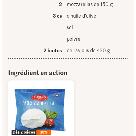
2
mozzarellas de 150 g
3 cs
d’huile d'olive
sel
poivre
2 boîtes
de raviolis de 430 g
Ingrédient en action
Dès 2 pièces
30%