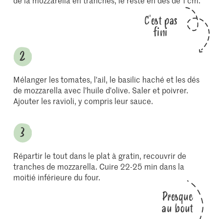
de la mozzarella en tranches, le reste en dés de 1 cm.
C'est pas
fini
Mélanger les tomates, l'ail, le basilic haché et les dés
de mozzarella avec l'huile d'olive. Saler et poivrer.
Ajouter les ravioli, y compris leur sauce.
Répartir le tout dans le plat à gratin, recouvrir de
tranches de mozzarella. Cuire 22-25 min dans la
moitié inférieure du four.
Presque
au bout