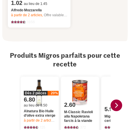
1.02
au lieu de 1.45
Alfredo Mozzarella
à partir de 2
articles,
Offre valable du 6.8 au 12.8.2026, jusqu’à épuisement du stock.
1856
Produits Migros parfaits pour cette
recette
Dès 2 pièces
20%
6.80
2.60
au lieu de 8.50
5.95
Alnatura Bio Huile
M-Classic Ravioli
d’olive extra vierge
alla Napoletana
Migros Tomate
à partir de 2
articles,
Offre valable du 6.8 au 12.8.2026, jusqu’à épu
farcis à la viande
cerises Mélang
125
372
1758