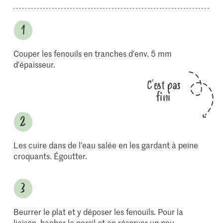
Couper les fenouils en tranches d'env. 5 mm
d'épaisseur.
C'est pas
fini
Les cuire dans de l'eau salée en les gardant à peine
croquants. Égoutter.
Beurrer le plat et y déposer les fenouils. Pour la
liaison, hacher le persil et en réserver un peu.