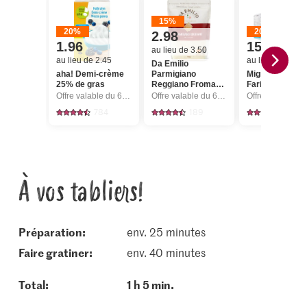
15%
20%
20%
2.98
1.96
15.20
au lieu de 3.50
au lieu de 2.45
au lieu de 19.00
Da Emilio
aha! Demi-crème
Parmigiano
Migros IP-SUI
25% de gras
Reggiano Fromage
Farine fleur
râpé
Offre valable du 6.8 au 12.8.2026, jusqu’à épuisement du stock.
Offre valable du 6.8 au 12.8.2026, jusqu’à épuisement du stock.
784
189
5
À vos tabliers!
Préparation:
env. 25 minutes
faire gratiner:
env. 40 minutes
Total:
1 h 5 min.