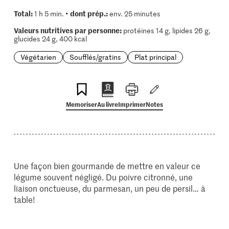
Total:
dont prép.:
1 h 5 min. •
env. 25 minutes
Valeurs nutritives par personne:
protéines 14 g, lipides 26 g,
glucides 24 g, 400 kcal
Végétarien
Soufflés/gratins
Plat principal
Memoriser
Au livre
Imprimer
Notes
Une façon bien gourmande de mettre en valeur ce
légume souvent négligé. Du poivre citronné, une
liaison onctueuse, du parmesan, un peu de persil… à
table!