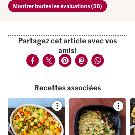
Montrer toutes les évaluations (58)
Partagez cet article avec vos
amis!
Recettes associées
Bookmark
Bookmar
recipe
recipe
or
or
add
add
it
it
to
to
your
your