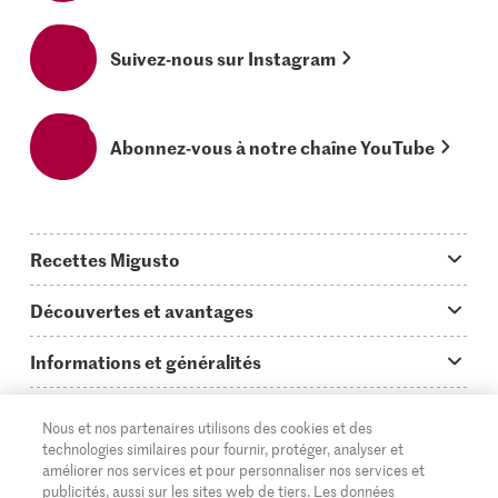
Suivez-nous sur Instagram
Abonnez-vous à notre chaîne YouTube
Recettes Migusto
App Migusto
Découvertes et avantages
Idées de menus
Trucs & astuces
Informations et généralités
Plats principaux
On en parle...
Questions concernant Migusto
Découvrir
Nous et nos partenaires utilisons des cookies et des
Simple & vite prêt
Tutoriels
Cuisiner avec Migusto
Supermarché
technologies similaires pour fournir, protéger, analyser et
améliorer nos services et pour personnaliser nos services et
Apéritif
FR
Glossaire des ingrédients
DE
IT
Service clientèle & contact
publicités, aussi sur les sites web de tiers. Les données
Migros Online