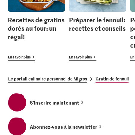
Recettes de gratins
Préparer le fenouil:
P
dorés au four: un
recettes et conseils
p
régal!
c
c
En savoir plus
En savoir plus
En 
Le portail culinaire personnel de Migros
Gratin de fenouil
S’inscrire maintenant
Abonnez-vous à la newsletter