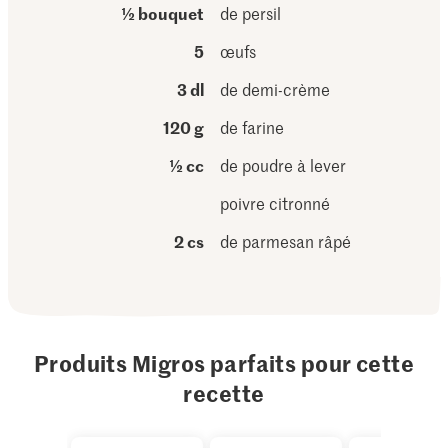
½ bouquet
de persil
5
œufs
3 dl
de demi-crème
120 g
de farine
½ cc
de poudre à lever
poivre citronné
2 cs
de parmesan râpé
Produits Migros parfaits pour cette
recette