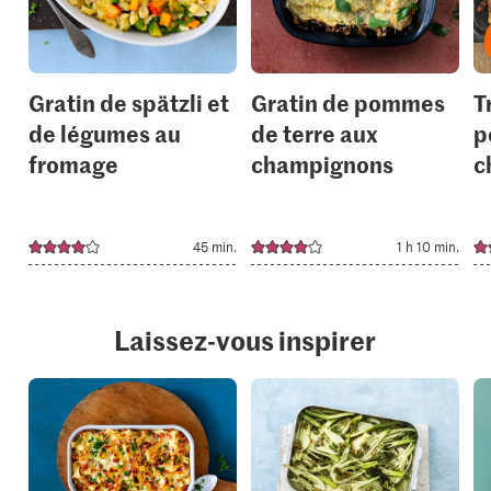
collections.
collection
Gratin de spätzli et
Gratin de pommes
T
de légumes au
de terre aux
p
fromage
champignons
c
45 min.
1 h 10 min.
Laissez-vous inspirer