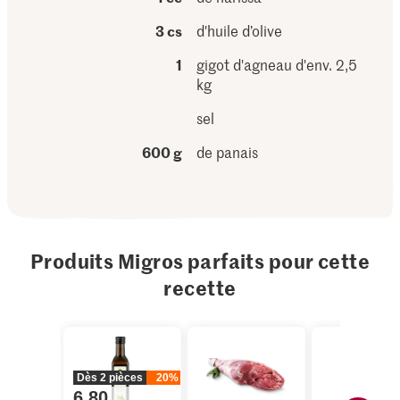
3 cs
d'huile d’olive
1
gigot d'agneau d'env. 2,5
kg
sel
600 g
de panais
Produits Migros parfaits pour cette
recette
Dès 2 pièces
20%
6.80