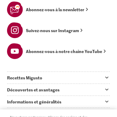
Abonnez-vous à la newsletter
Suivez-nous sur Instagram
Abonnez-vous à notre chaîne YouTube
Recettes Migusto
App Migusto
Découvertes et avantages
Idées de menus
Trucs & astuces
Informations et généralités
Plats principaux
On en parle...
Questions concernant Migusto
Découvrir