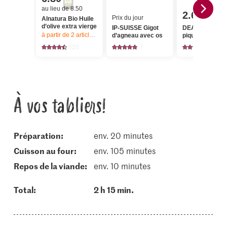
au lieu de 8.50
2.60
Prix du jour
Alnatura Bio Huile
d’olive extra vierge
IP-SUISSE Gigot
DEA Sauce
à partir de 2
articles,
Offre valable du 6.8 au 12.8.2026, jusqu’à épu
d’agneau avec os
piquante Haris
125
7
64
À vos tabliers!
Préparation:
env. 20 minutes
cuisson au four:
env. 105 minutes
repos de la viande:
env. 10 minutes
Total:
2 h 15 min.