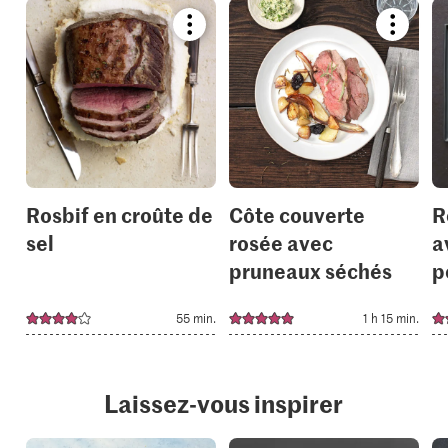
Bookmark
Bookmar
recipe
recipe
or
or
add
add
it
it
to
to
your
your
collections.
collection
Rosbif en croûte de
Côte couverte
R
sel
rosée avec
a
pruneaux séchés
p
55 min.
1 h 15 min.
Laissez-vous inspirer