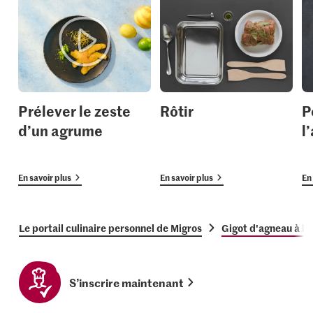
Prélever le zeste
Rôtir
P
d’un agrume
l’
En savoir plus
En savoir plus
En 
Le portail culinaire personnel de Migros
Gigot d'agneau à la
S’inscrire maintenant