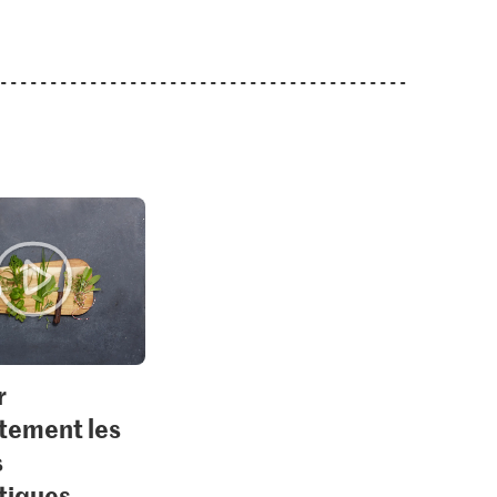
r
tement les
s
tiques