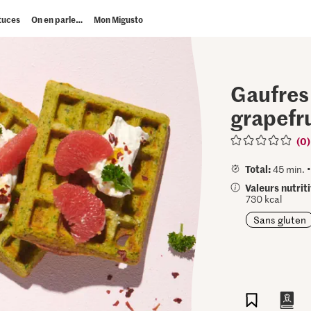
tuces
On en parle…
Mon Migusto
Gaufres 
grapefru
(0)
Total:
45 min. 
Valeurs nutrit
730 kcal
Sans gluten