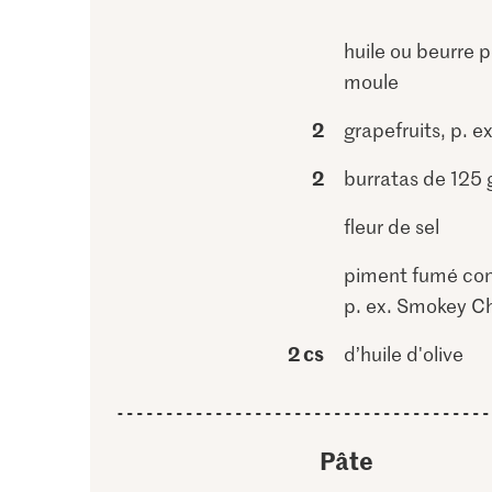
huile ou beurre p
moule
2
grapefruits, p. ex
2
burratas de 125 
fleur de sel
piment fumé con
p. ex. Smokey Chi
2 cs
d’huile d'olive
Pâte