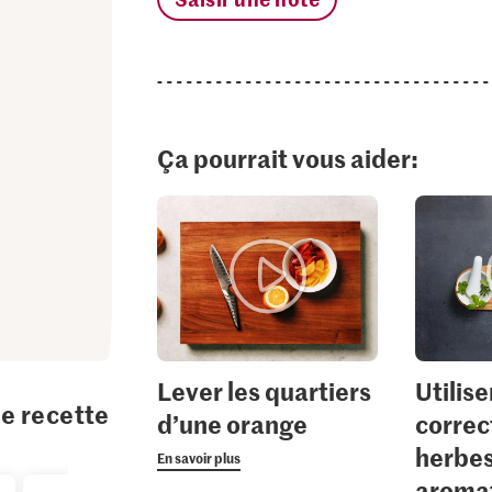
Ça pourrait vous aider:
Lever les quartiers
Utilise
te recette
d’une orange
correc
herbe
En savoir plus
aroma