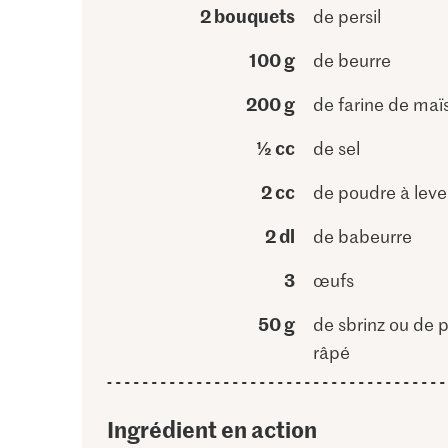
2 bouquets
de persil
100 g
de beurre
200 g
de farine de maï
½ cc
de sel
2 cc
de poudre à leve
2 dl
de babeurre
3
œufs
50 g
de sbrinz ou de
râpé
Ingrédient en action