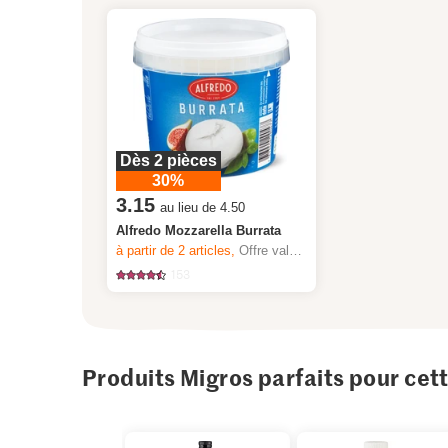
Dès 2 pièces
30%
3.15
au lieu de 4.50
Alfredo Mozzarella Burrata
à partir de 2
articles,
Offre valable du 6.8 au 12.8.2026, jusqu’à épuisement du stock.
153
Produits Migros parfaits pour cet