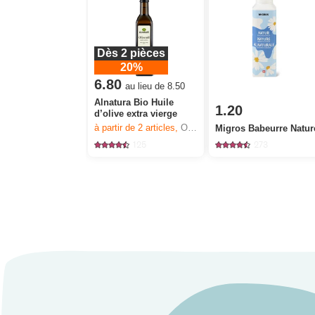
Dès 2 pièces
20%
6.80
au lieu de 8.50
Alnatura Bio Huile
1.20
d’olive extra vierge
à partir de 2
articles,
Offre valable du 6.8 au 12.8.2026, jusqu’à épuisement du stock.
Migros Babeurre Natur
125
273