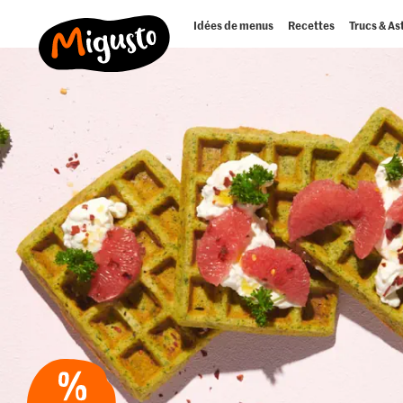
Idées de menus
Recettes
Trucs & As