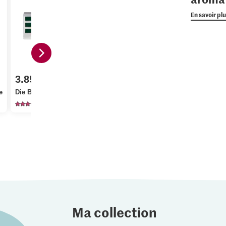
En savoir pl
2.95
3.85
1.60
Alnatura B
e
Die Butter Beurre
Bio Persil frisé
Farine de 
2725
466
49
Ma collection