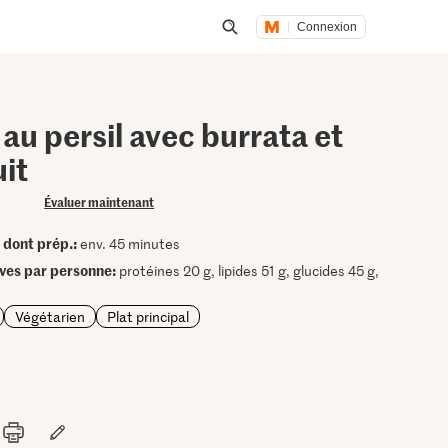
Connexion
Lancer une recherche
au persil avec burrata et
it
Évaluer maintenant
dont prép.:
•
env. 45 minutes
ives par personne:
protéines 20 g, lipides 51 g, glucides 45 g,
Végétarien
Plat principal