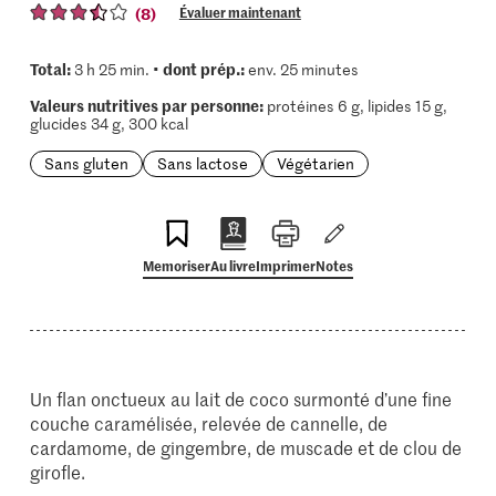
(8)
Évaluer maintenant
Total:
dont prép.:
3 h 25 min. •
env. 25 minutes
Valeurs nutritives par personne:
protéines 6 g, lipides 15 g,
glucides 34 g, 300 kcal
Sans gluten
Sans lactose
Végétarien
Memoriser
Au livre
Imprimer
Notes
Un flan onctueux au lait de coco surmonté d’une fine
couche caramélisée, relevée de cannelle, de
cardamome, de gingembre, de muscade et de clou de
girofle.