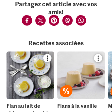
Partagez cet article avec vos
amis!
Recettes associées
Bookmark
Bookmar
recipe
recipe
or
or
add
add
it
it
to
to
your
your
collections.
collection
Flan au lait de
Flans à la vanille
M