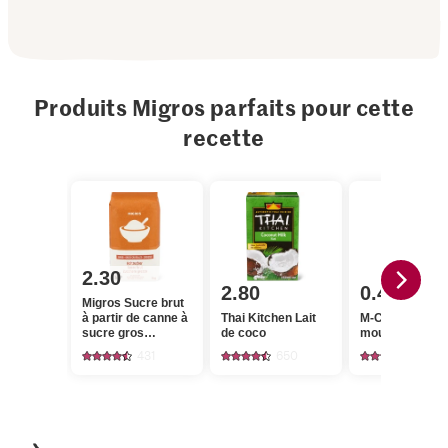
Produits Migros parfaits pour cette
recette
2.30
2.80
0.45
Migros Sucre brut
à partir de canne à
Thai Kitchen Lait
M-Classic Cann
sucre gros
de coco
moulue
cristaux
431
650
132