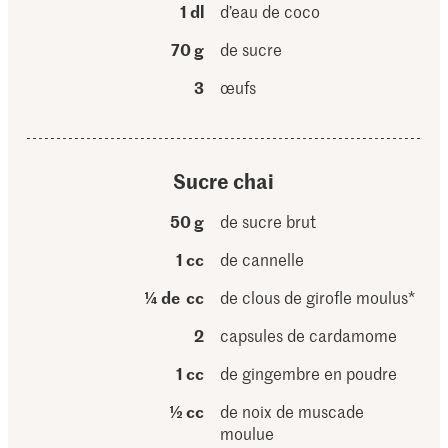
1 dl
d’eau de coco
70 g
de sucre
3
œufs
Sucre chai
50 g
de sucre brut
1 cc
de cannelle
¼ de cc
de clous de girofle moulus*
2
capsules de cardamome
1 cc
de gingembre en poudre
½ cc
de noix de muscade
moulue