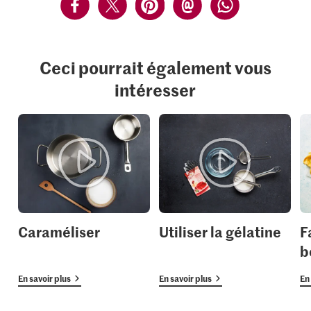
Ceci pourrait également vous
intéresser
Caraméliser
Utiliser la gélatine
F
b
En savoir plus
En savoir plus
En 