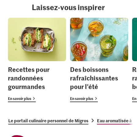
Laissez-vous inspirer
Recettes pour
Des boissons
R
randonnées
rafraîchissantes
r
gourmandes
pour l’été
b
En savoir plus
En savoir plus
En 
Le portail culinaire personnel de Migros
Eau aromatisée à la