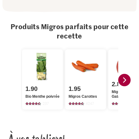
Produits Migros parfaits pour cette
recette
2.80
1.90
1.95
Migros Pomme
Bio Menthe poivrée
Migros Carottes
Gala
237
4247
3410