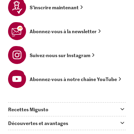
S’inscrire maintenant
Abonnez-vous à la newsletter
Suivez-nous sur Instagram
Abonnez-vous à notre chaîne YouTube
Recettes Migusto
App Migusto
Découvertes et avantages
Idées de menus
Trucs & astuces