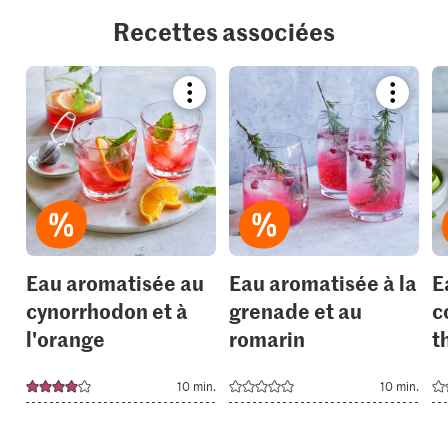
Recettes associées
Bookmark
Bookmar
recipe
recipe
or
or
add
add
it
it
to
to
your
your
collections.
collection
Eau aromatisée au
Eau aromatisée à la
E
cynorrhodon et à
grenade et au
c
l'orange
romarin
t
10 min.
10 min.