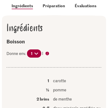
Ingrédients
Préparation
Évaluations
Ingrédients
Boisson
Donne env.
1
l
1
carotte
½
pomme
2 brins
de menthe