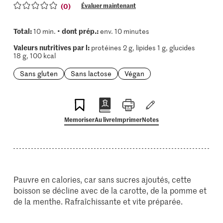
(0)
Évaluer maintenant
Total:
dont prép.:
10 min. •
env. 10 minutes
Valeurs nutritives par l:
protéines 2 g, lipides 1 g, glucides
18 g, 100 kcal
Sans gluten
Sans lactose
Végan
Memoriser
Au livre
Imprimer
Notes
Pauvre en calories, car sans sucres ajoutés, cette
boisson se décline avec de la carotte, de la pomme et
de la menthe. Rafraîchissante et vite préparée.