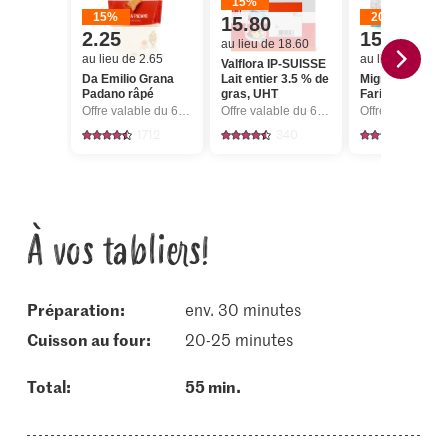
15%
15%
20%
15.80
2.25
15.20
au lieu de 18.60
au lieu de 2.65
au lieu de 19.00
Valflora IP-SUISSE
Da Emilio Grana
Lait entier 3.5 % de
Migros IP-SUI
Padano râpé
gras, UHT
Farine fleur
Offre valable du 6.8 au 12.8.2026, jusqu’à épuisement du stock.
Offre valable du 6.8 au 12.8.2026, jusqu’à épuisement du stock.
1712
340
5
À vos tabliers!
Préparation:
env. 30 minutes
cuisson au four:
20-25 minutes
Total:
55 min.