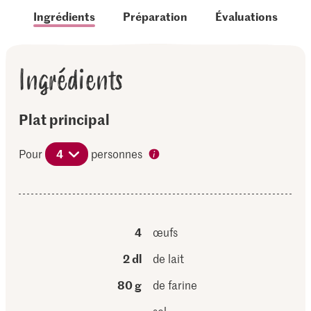
Ingrédients
Préparation
Évaluations
Ingrédients
Plat principal
Pour
4
personnes
4
œufs
2 dl
de lait
80 g
de farine