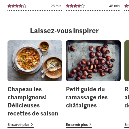
25 min.
45 min.
Laissez-vous inspirer
Chapeau les
Petit guide du
R
champignons!
ramassage des
a
Délicieuses
châtaignes
d
recettes de saison
En savoir plus
En savoir plus
En 