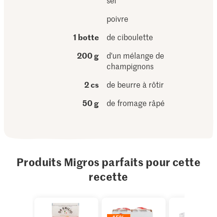
sel
poivre
1 botte
de ciboulette
200 g
d'un mélange de
champignons
2 cs
de beurre à rôtir
50 g
de fromage râpé
Produits Migros parfaits pour cette
recette