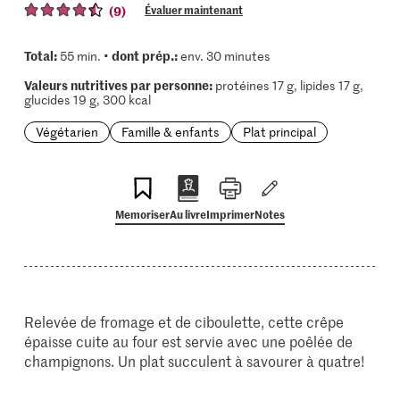
(9)
Évaluer maintenant
Total:
dont prép.:
55 min. •
env. 30 minutes
Valeurs nutritives par personne:
protéines 17 g, lipides 17 g,
glucides 19 g, 300 kcal
Végétarien
Famille & enfants
Plat principal
Memoriser
Au livre
Imprimer
Notes
Relevée de fromage et de ciboulette, cette crêpe
épaisse cuite au four est servie avec une poêlée de
champignons. Un plat succulent à savourer à quatre!