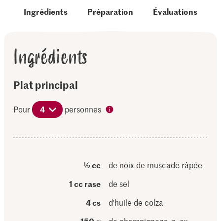
Ingrédients
Préparation
Évaluations
Ingrédients
Plat principal
Pour
4
personnes
½ cc
de noix de muscade râpée
1 cc rase
de sel
4 cs
d'huile de colza