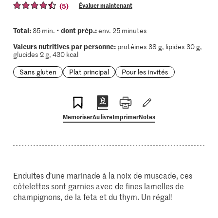
(5)
Évaluer maintenant
Total:
dont prép.:
35 min. •
env. 25 minutes
Valeurs nutritives par personne:
protéines 38 g, lipides 30 g,
glucides 2 g, 430 kcal
Sans gluten
Plat principal
Pour les invités
Memoriser
Au livre
Imprimer
Notes
Enduites d’une marinade à la noix de muscade, ces
côtelettes sont garnies avec de fines lamelles de
champignons, de la feta et du thym. Un régal!