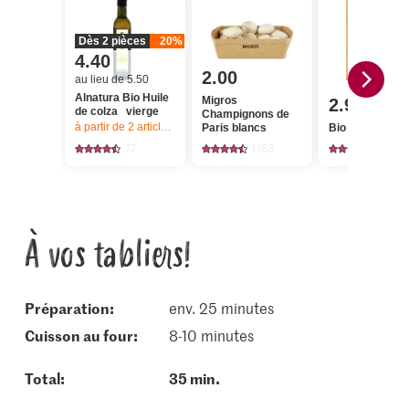
Dès 2 pièces
20%
4.40
2.00
au lieu de 5.50
Alnatura Bio Huile
Migros
2.95
de colza vierge
Champignons de
à partir de 2
articles,
Offre valable du 6.8 au 12.8.2026, jusqu’à épu
Paris blancs
Bio Feta
77
1153
393
À vos tabliers!
Préparation:
env. 25 minutes
cuisson au four:
8-10 minutes
Total:
35 min.