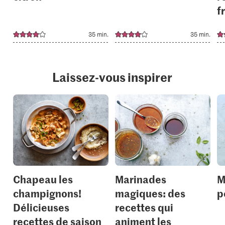
f
35 min.
35 min.
Laissez-vous inspirer
Chapeau les
Marinades
M
champignons!
magiques: des
p
Délicieuses
recettes qui
recettes de saison
animent les