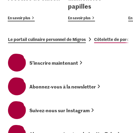
papilles
En savoir plus
En savoir plus
En 
Le portail culinaire personnel de Migros
Côtelette de porc 
S’inscrire maintenant
Abonnez-vous à la newsletter
Suivez-nous sur Instagram