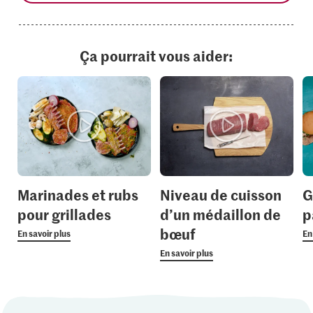
Ça pourrait vous aider:
Marinades et rubs
Niveau de cuisson
G
pour grillades
d’un médaillon de
p
bœuf
En savoir plus
En
En savoir plus