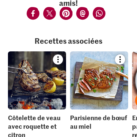
amis!
Recettes associées
Bookmark
Bookmar
recipe
recipe
or
or
add
add
it
it
to
to
your
your
collections.
collection
Côtelette de veau
Parisienne de bœuf
E
avec roquette et
au miel
p
citron
r