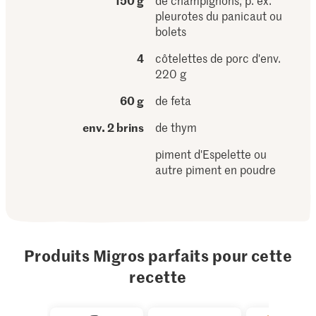
150 g
de champignons, p. ex.
pleurotes du panicaut ou
bolets
4
côtelettes de porc d'env.
220 g
60 g
de feta
env. 2 brins
de thym
piment d'Espelette ou
autre piment en poudre
Produits Migros parfaits pour cette
recette