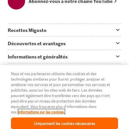
Abonnez-vous à notre chaîne YouTube
Recettes Migusto
App Migusto
Découvertes et avantages
Idées de menus
Trucs & astuces
Informations et généralités
Plats principaux
On en parle...
Questions concernant Migusto
Découvrir
Nous et nos partenaires utilisons des cookies et des
Simple & vite prêt
Tutoriels
Cuisiner avec Migusto
Supermarché
technologies similaires pour fournir, protéger, analyser et
améliorer nos services et pour personnaliser nos services et
Apéritif
FR
Glossaire des ingrédients
DE
IT
Service clientèle & contact
publicités, aussi sur les sites web de tiers. Les données
Migros Online
peuvent également être transférées vers des pays qui n'ont
Préparations au four
Login Migusto
peut-être pas un niveau de protection des données
Publicité
À propos de Migros
équivalent. Vous trouverez plus d'informations dans
Enfants & famille
nos
informations sur les cookies.
Magazine Migusto
Impressum
Magasins
© 2026 La Fédération des coopératives Migros
Uniquement les cookies nécessaires
Toutes les recettes
Concours
Mentions légales
Cumulus