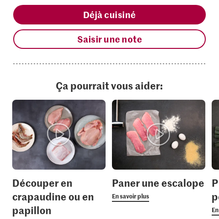
Déjà cuisiné
Saisir une note
Ça pourrait vous aider:
Découper en
Paner une escalope
P
crapaudine ou en
p
En savoir plus
papillon
En