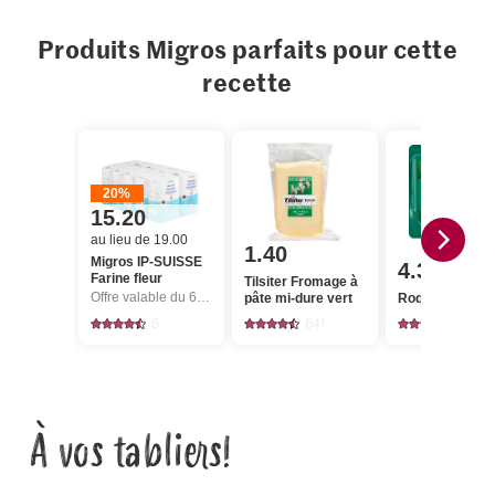
Produits Migros parfaits pour cette
recette
20%
15.20
au lieu de 19.00
1.40
Migros IP-SUISSE
4.30
Farine fleur
Tilsiter Fromage à
Offre valable du 6.8 au 12.8.2026, jusqu’à épuisement du stock.
pâte mi-dure vert
Roquefort Soci
5
641
105
À vos tabliers!