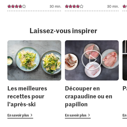
30 min.
30 min.
Laissez-vous inspirer
Les meilleures
Découper en
P
recettes pour
crapaudine ou en
l'après-ski
papillon
En savoir plus
En savoir plus
En 