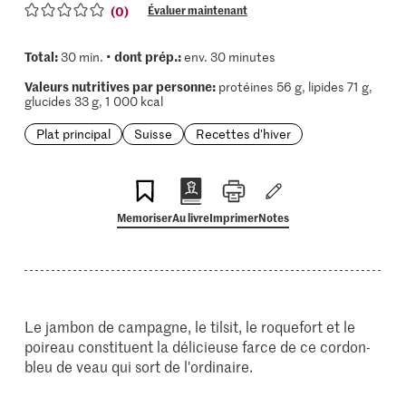
(0)
Évaluer maintenant
Total:
dont prép.:
30 min. •
env. 30 minutes
Valeurs nutritives par personne:
protéines 56 g, lipides 71 g,
glucides 33 g, 1 000 kcal
Plat principal
Suisse
Recettes d'hiver
Memoriser
Au livre
Imprimer
Notes
Le jambon de campagne, le tilsit, le roquefort et le
poireau constituent la délicieuse farce de ce cordon-
bleu de veau qui sort de l'ordinaire.