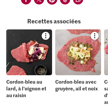
Recettes associées
Bookmark
Bookmar
recipe
recipe
or
or
add
add
it
it
to
to
your
your
collections.
collection
Cordon-bleu au
Cordon-bleu avec
C
lard, à l’oignon et
gruyère, ail et noix
s
au raisin
d
a