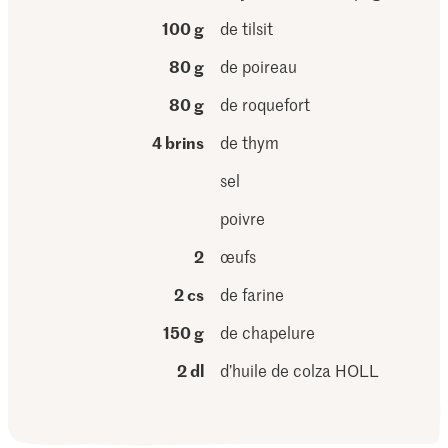
100 g
de tilsit
80 g
de poireau
80 g
de roquefort
4 brins
de thym
sel
poivre
2
œufs
2 cs
de farine
150 g
de chapelure
2 dl
d’huile de colza HOLL