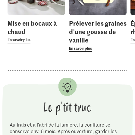
Mise en bocaux à
Prélever les graines
É
chaud
d’une gousse de
r
vanille
En savoir plus
En
En savoir plus
Le p'tit truc
Au frais et à l'abri de la lumière, la confiture se
conserve env. 6 mois. Après ouverture, garder les