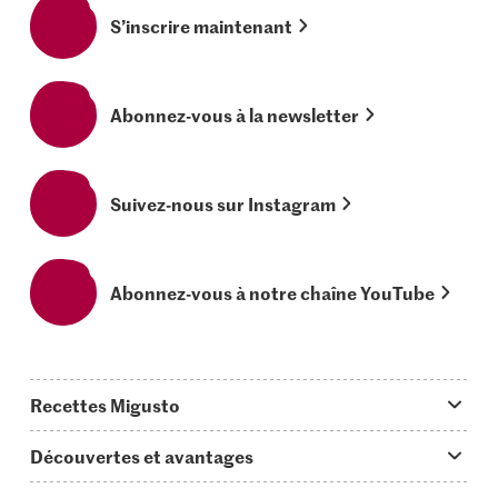
S’inscrire maintenant
Abonnez-vous à la newsletter
Suivez-nous sur Instagram
Abonnez-vous à notre chaîne YouTube
Recettes Migusto
App Migusto
Découvertes et avantages
Idées de menus
Trucs & astuces