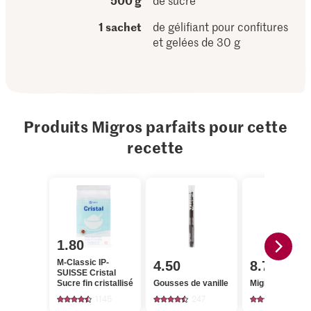
500 g
de sucre
1 sachet
de gélifiant pour confitures
et gelées de 30 g
Produits Migros parfaits pour cette
recette
1.80
M-Classic IP-
4.50
8.75
SUISSE Cristal
Sucre fin cristallisé
Gousses de vanille
Migros Rhubar
1145
247
323