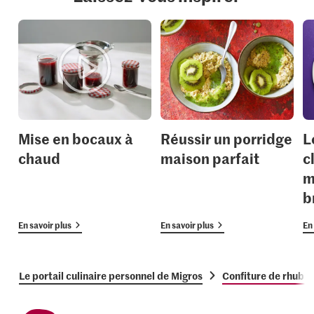
Mise en bocaux à
Réussir un porridge
L
chaud
maison parfait
c
m
b
En savoir plus
En savoir plus
En 
Le portail culinaire personnel de Migros
Confiture de rhubarb