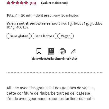
(10)
Évaluer maintenant
Total:
dont prép.:
1 h 20 min. •
env. 20 minutes
Valeurs nutritives par verre:
protéines 1 g, lipides 1 g, glucides
107 g, 450 kcal
Sans gluten
Sans lactose
Végan
Memoriser
Au livre
Imprimer
Notes
Affinée avec des graines et des gousses de vanille,
cette confiture de rhubarbe tout en délicatesse
s'étale avec gourmandise sur les tartines du matin.