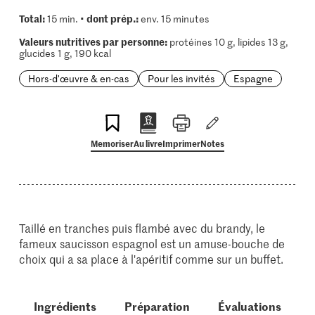
Total:
dont prép.:
15 min. •
env. 15 minutes
Valeurs nutritives par personne:
protéines 10 g, lipides 13 g,
glucides 1 g, 190 kcal
Hors-d'œuvre & en-cas
Pour les invités
Espagne
Memoriser
Au livre
Imprimer
Notes
Taillé en tranches puis flambé avec du brandy, le
fameux saucisson espagnol est un amuse-bouche de
choix qui a sa place à l'apéritif comme sur un buffet.
Ingrédients
Préparation
Évaluations