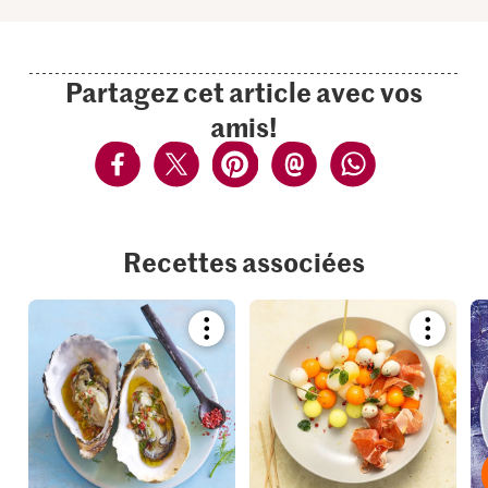
Partagez cet article avec vos
amis!
Recettes associées
Bookmark
Bookmar
recipe
recipe
or
or
add
add
it
it
to
to
your
your
collections.
collection