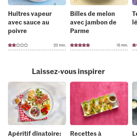
Huîtres vapeur
Billes de melon
T
avec sauce au
avec jambon de
l
poivre
Parme
20 min.
15 min.
Laissez-vous inspirer
Apéritif dînatoire:
Recettes à
L