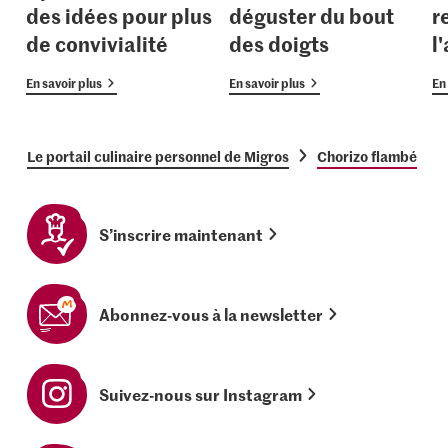
des idées pour plus
déguster du bout
r
de convivialité
des doigts
l
En savoir plus
En savoir plus
En 
Le portail culinaire personnel de Migros
Chorizo flambé
S’inscrire maintenant
Abonnez-vous à la newsletter
Suivez-nous sur Instagram